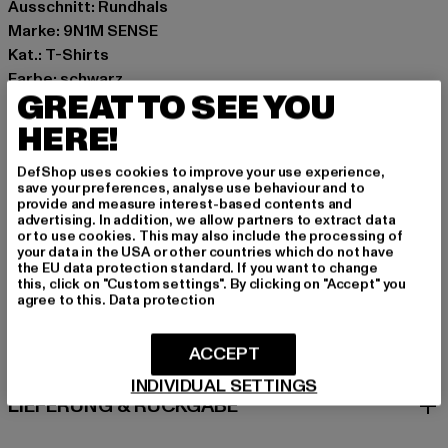
Ausschnitt: Rundhals
Marke: 9N1M SENSE
Kat.: T-Shirts
Farbe: schwarz
GREAT TO SEE YOU
Hersteller Farbe: black
Materialzusammensetzung: 100% Baumwolle
HERE!
Art.Nr: SENSE739-00007
DefShop uses cookies to improve your use experience,
save your preferences, analyse use behaviour and to
Hersteller: TB International GmbH |
info@tbint.de
provide and measure interest-based contents and
advertising. In addition, we allow partners to extract data
Dr.-Robert-Murjahn-Straße 7 | 64372 Ober-Ramstadt |
or to use cookies. This may also include the processing of
DE
your data in the USA or other countries which do not have
the EU data protection standard. If you want to change
this, click on "Custom settings". By clicking on "Accept" you
agree to this.
Data protection
GRÖSSE & PASSFORM
ACCEPT
PFLEGEHINWEISE
INDIVIDUAL SETTINGS
LIEFERUNG & RÜCKGABE