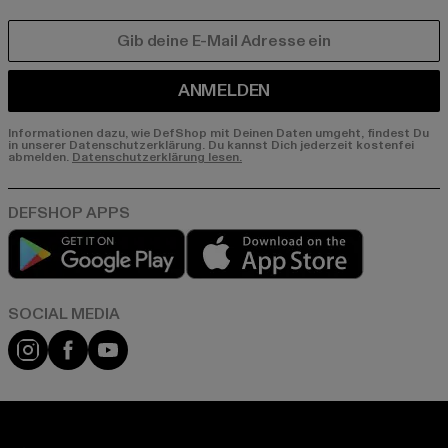
E-MAIL
ANMELDEN
Informationen dazu, wie DefShop mit Deinen Daten umgeht, findest Du
in unserer Datenschutzerklärung. Du kannst Dich jederzeit kostenfei
abmelden.
Datenschutzerklärung lesen.
Play market
App store
Instagram
Facebook
YouTube