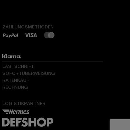
ZAHLUNGSMETHODEN
LASTSCHRIFT
SOFORTÜBERWEISUNG
RATENKAUF
RECHNUNG
LOGISTIKPARTNER