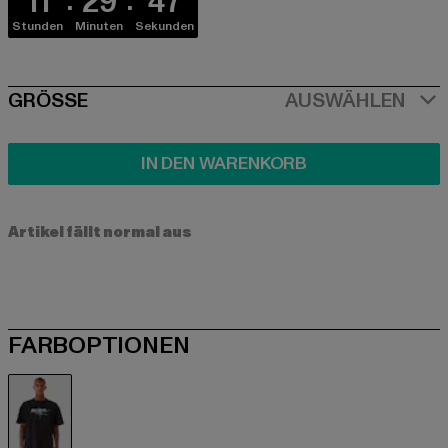
11
29
46
Stunden
Minuten
Sekunden
SIZE
GRÖSSE
AUSWÄHLEN
IN DEN WARENKORB
Artikel fällt normal aus
FARBOPTIONEN