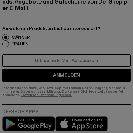
nds, Angebote und Gutscheine von DefShop p
er E-Mail!
An welchen Produkten bist du interessiert?
MÄNNER
FRAUEN
E-MAIL
ANMELDEN
Informationen dazu, wie DefShop mit Deinen Daten umgeht, findest Du
in unserer Datenschutzerklärung. Du kannst Dich jederzeit kostenfei
abmelden.
Datenschutzerklärung lesen.
Play market
App store