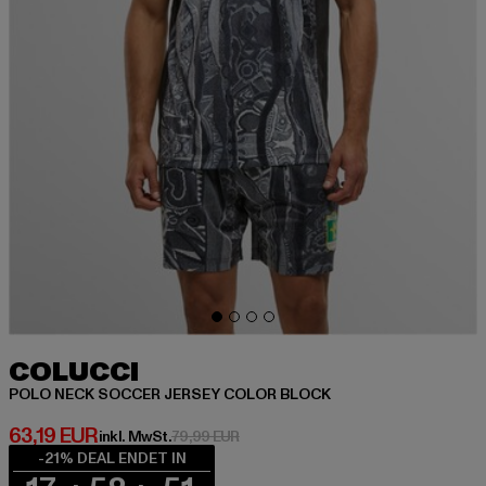
COLUCCI
POLO NECK SOCCER JERSEY COLOR BLOCK
Derzeitiger Preis: 63,19 EUR
63,19 EUR
Aktionspreis: 79,99 EUR
inkl. MwSt.
79,99 EUR
-21% DEAL ENDET IN