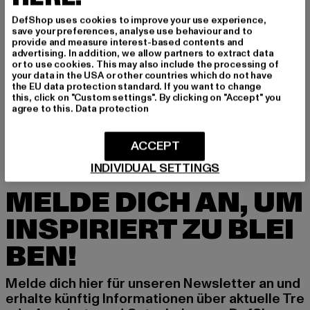
GRÖSSE & PASSFORM
DefShop uses cookies to improve your use experience,
save your preferences, analyse use behaviour and to
provide and measure interest-based contents and
PFLEGEHINWEISE
advertising. In addition, we allow partners to extract data
or to use cookies. This may also include the processing of
your data in the USA or other countries which do not have
LIEFERUNG & RÜCKGABE
the EU data protection standard. If you want to change
this, click on "Custom settings". By clicking on "Accept" you
agree to this.
Data protection
ACCEPT
INDIVIDUAL SETTINGS
MELDE DICH AN, UM
INSPIRIERT ZU BLEI
BEN!
Melde dich hier für unseren Newsletter an und
erhalte künftig Informationen über aktuelle Tre