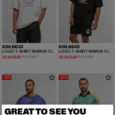
COLUCCI
COLUCCI
LOGO T-SHIRT IKARUS CIRCLE
LOGO T-SHIRT IKARUS CIRCLE
Derzeitiger Preis: 33,99 EUR
Aktionspreis: 39,99 EUR
Derzeitiger Preis: 33,99 EUR
Aktionspreis:
33,99 EUR
39,99 EUR
33,99 EUR
39,99 EUR
-16%
-20%
GREAT TO SEE YOU