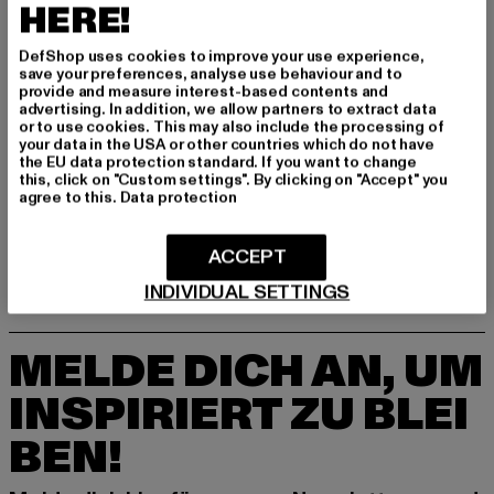
HERE!
DefShop uses cookies to improve your use experience,
save your preferences, analyse use behaviour and to
provide and measure interest-based contents and
advertising. In addition, we allow partners to extract data
or to use cookies. This may also include the processing of
your data in the USA or other countries which do not have
the EU data protection standard. If you want to change
COLUCCI
COLUCCI
this, click on "Custom settings". By clicking on "Accept" you
PRINTED
POLO NECK SOCCER JERSEY COLOR BLOCK
agree to this.
Data protection
Derzeitiger Preis: 41,99 EUR
Aktionspreis: 49,99 EUR
Derzeitiger Preis: 63,99 EUR
Aktionspreis:
41,99 EUR
49,99 EUR
63,99 EUR
79,99 EUR
ACCEPT
INDIVIDUAL SETTINGS
MELDE DICH AN, UM
INSPIRIERT ZU BLEI
BEN!