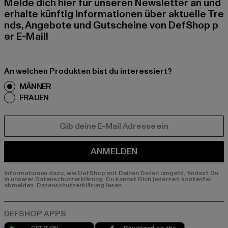
Melde dich hier für unseren Newsletter an und
erhalte künftig Informationen über aktuelle Tre
nds, Angebote und Gutscheine von DefShop p
er E-Mail!
An welchen Produkten bist du interessiert?
MÄNNER
FRAUEN
E-MAIL
ANMELDEN
Informationen dazu, wie DefShop mit Deinen Daten umgeht, findest Du
in unserer Datenschutzerklärung. Du kannst Dich jederzeit kostenfei
abmelden.
Datenschutzerklärung lesen.
Play market
App store