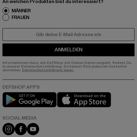
An welchen Produkten bist du interessiert?
MÄNNER
FRAUEN
E-MAIL
ANMELDEN
Informationen dazu, wie DefShop mit Deinen Daten umgeht, findest Du
in unserer Datenschutzerklärung. Du kannst Dich jederzeit kostenfei
abmelden.
Datenschutzerklärung lesen.
Play market
App store
Instagram
Facebook
YouTube