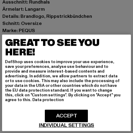
Ausschnitt: Rundhals
Ärmelart: Langarm
Details: Brandlogo, Rippstrickbündchen
Schnitt: Oversize
Marke: PEQUS
Kat.: Pullover
GREAT TO SEE YOU
Farbe: olive
HERE!
Hersteller Farbe: olive green
Materialzusammensetzung: 100% Baumwolle
DefShop uses cookies to improve your use experience,
Art.Nr: 60900002-04845
save your preferences, analyse use behaviour and to
provide and measure interest-based contents and
advertising. In addition, we allow partners to extract data
Hersteller: Urban Styles Agency GmbH & Co. KG |
or to use cookies. This may also include the processing of
your data in the USA or other countries which do not have
agentur@urbanstylesagency.com
the EU data protection standard. If you want to change
Schanzenstraße 41 | 51063 Köln | DE
this, click on "Custom settings". By clicking on "Accept" you
agree to this.
Data protection
GRÖSSE & PASSFORM
ACCEPT
INDIVIDUAL SETTINGS
PFLEGEHINWEISE