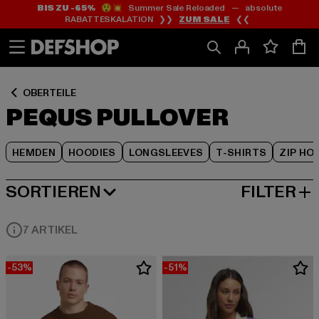
BIS ZU -65%
😲💥 Summer Sale Reloaded — absolute
Zum
Zum
Zum
RABATTESKALATION ❯❯
ZUM SALE
❮❮
Inhalt
Fußzeile
Produktraster
springen
springen
springen
OBERTEILE
PEQUS PULLOVER
HEMDEN
HOODIES
LONGSLEEVES
T-SHIRTS
ZIP HO
SORTIEREN
FILTER
BELIEBTESTE
7 ARTIKEL
-53%
-51%