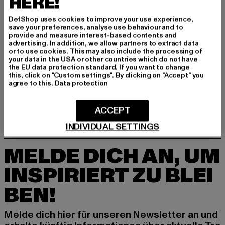
HERE!
DefShop uses cookies to improve your use experience,
save your preferences, analyse use behaviour and to
provide and measure interest-based contents and
advertising. In addition, we allow partners to extract data
or to use cookies. This may also include the processing of
your data in the USA or other countries which do not have
PEQUS
the EU data protection standard. If you want to change
Mythic Knit
this, click on "Custom settings". By clicking on "Accept" you
agree to this.
Data protection
Derzeitiger Preis: 48,00 EUR
Aktionspreis: 99,99 EUR
48,00 EUR
99,99 EUR
ACCEPT
INDIVIDUAL SETTINGS
MELDE DICH AN, UM
INSPIRIERT ZU BLEI
BEN!
Melde dich hier für unseren Newsletter an und