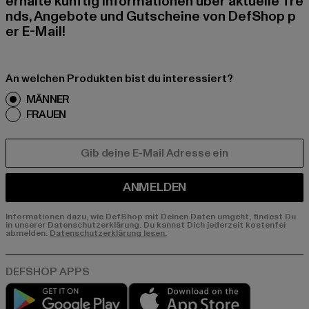
erhalte künftig Informationen über aktuelle Tre
nds, Angebote und Gutscheine von DefShop p
er E-Mail!
An welchen Produkten bist du interessiert?
MÄNNER
FRAUEN
E-MAIL
ANMELDEN
Informationen dazu, wie DefShop mit Deinen Daten umgeht, findest Du
in unserer Datenschutzerklärung. Du kannst Dich jederzeit kostenfei
abmelden.
Datenschutzerklärung lesen.
Play market
App store