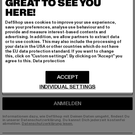
BEN!
GREAT TO SEE YOU
HERE!
Melde dich hier für unseren Newsletter an und
erhalte künftig Informationen über aktuelle Tre
DefShop uses cookies to improve your use experience,
save your preferences, analyse use behaviour and to
nds, Angebote und Gutscheine von DefShop p
provide and measure interest-based contents and
er E-Mail!
advertising. In addition, we allow partners to extract data
or to use cookies. This may also include the processing of
your data in the USA or other countries which do not have
the EU data protection standard. If you want to change
An welchen Produkten bist du interessiert?
this, click on "Custom settings". By clicking on "Accept" you
agree to this.
Data protection
MÄNNER
FRAUEN
ACCEPT
INDIVIDUAL SETTINGS
E-MAIL
ANMELDEN
Informationen dazu, wie DefShop mit Deinen Daten umgeht, findest Du
in unserer Datenschutzerklärung. Du kannst Dich jederzeit kostenfei
abmelden.
Datenschutzerklärung lesen.