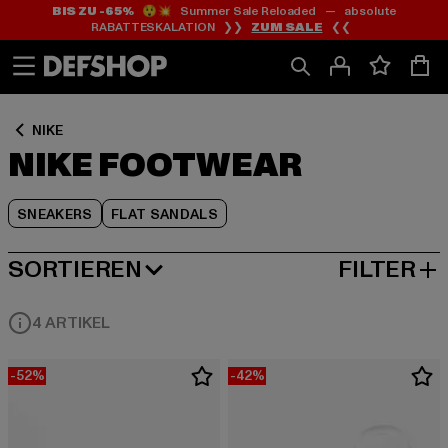
BIS ZU -65%
😲💥 Summer Sale Reloaded — absolute
Zum
Zum
Zum
RABATTESKALATION ❯❯
ZUM SALE
❮❮
Inhalt
Fußzeile
Produktraster
springen
springen
springen
NIKE
NIKE FOOTWEAR
SNEAKERS
FLAT SANDALS
SORTIEREN
FILTER
BELIEBTESTE
4 ARTIKEL
-52%
-42%