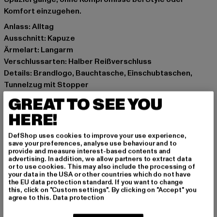
Komfort einzugehen.
Anlass: Alltag
Ausschnitt: Kapuze
Ärmelart: Langarm
Verschlussarten: Halber Reißverschluss
Details: Brandlogo, Bauchtasche, Einschubtaschen,
Tunnelzug mit Stopper
Schnitt: Lang
GREAT TO SEE YOU
Marke: New Balance
HERE!
Kat.: Winter Jackets
Farbe: grau
DefShop uses cookies to improve your use experience,
Hersteller Farbe: grey
save your preferences, analyse use behaviour and to
provide and measure interest-based contents and
Materialzusammensetzung: 55% Polyester, 45% Nylon,
advertising. In addition, we allow partners to extract data
100% Polyester
or to use cookies. This may also include the processing of
your data in the USA or other countries which do not have
Art.Nr: MJ13511-00110
the EU data protection standard. If you want to change
this, click on "Custom settings". By clicking on "Accept" you
agree to this.
Data protection
Hersteller: New Balance Athletic Shoes (UK) Ltd |
info@newbalance.com