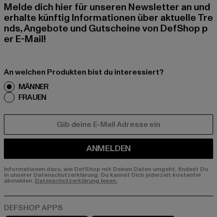
Melde dich hier für unseren Newsletter an und
erhalte künftig Informationen über aktuelle Tre
nds, Angebote und Gutscheine von DefShop p
er E-Mail!
An welchen Produkten bist du interessiert?
MÄNNER
FRAUEN
E-MAIL
ANMELDEN
Informationen dazu, wie DefShop mit Deinen Daten umgeht, findest Du
in unserer Datenschutzerklärung. Du kannst Dich jederzeit kostenfei
abmelden.
Datenschutzerklärung lesen.