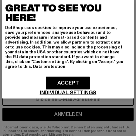
INSPIRIERT ZU BLEI
GREAT TO SEE YOU
BEN!
HERE!
Melde dich hier für unseren Newsletter an und
DefShop uses cookies to improve your use experience,
erhalte künftig Informationen über aktuelle Tre
save your preferences, analyse use behaviour and to
provide and measure interest-based contents and
nds, Angebote und Gutscheine von DefShop p
advertising. In addition, we allow partners to extract data
er E-Mail!
or to use cookies. This may also include the processing of
your data in the USA or other countries which do not have
the EU data protection standard. If you want to change
this, click on "Custom settings". By clicking on "Accept" you
An welchen Produkten bist du interessiert?
agree to this.
Data protection
MÄNNER
FRAUEN
ACCEPT
INDIVIDUAL SETTINGS
E-MAIL
ANMELDEN
Informationen dazu, wie DefShop mit Deinen Daten umgeht, findest Du
in unserer Datenschutzerklärung. Du kannst Dich jederzeit kostenfei
abmelden.
Datenschutzerklärung lesen.