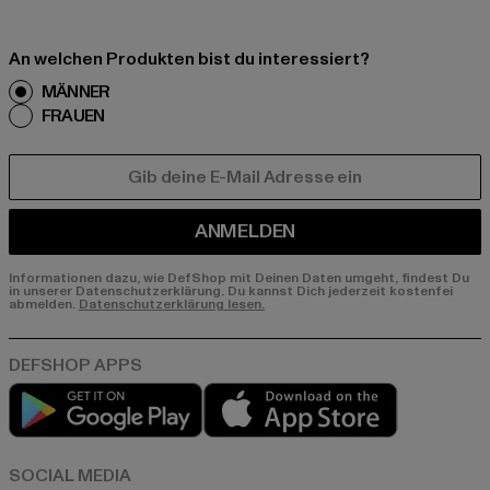
An welchen Produkten bist du interessiert?
MÄNNER
FRAUEN
E-MAIL
ANMELDEN
Informationen dazu, wie DefShop mit Deinen Daten umgeht, findest Du
in unserer Datenschutzerklärung. Du kannst Dich jederzeit kostenfei
abmelden.
Datenschutzerklärung lesen.
Play market
App store