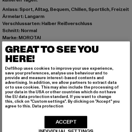
kühleren Tagen.
Anlass: Sport, Alltag, Bequem, Chillen, Sportlich, Freizeit
Ärmelart: Langarm
Verschlussarten: Halber Reißverschluss
Schnitt: Normal
Marke: MOROTAI
Kat.: Long Sleeves
GREAT TO SEE YOU
Farbe: grau
HERE!
Hersteller Farbe: light grey
Materialzusammensetzung: 90% Polyester, 10%
DefShop uses cookies to improve your use experience,
Elasthan
save your preferences, analyse use behaviour and to
provide and measure interest-based contents and
Art.Nr: M201T101-03043
advertising. In addition, we allow partners to extract data
or to use cookies. This may also include the processing of
your data in the USA or other countries which do not have
Hersteller: ASUKA APPAREL GmbH |
the EU data protection standard. If you want to change
support@morotai.com
this, click on "Custom settings". By clicking on "Accept" you
agree to this.
Data protection
Seeweg 5 | 23777 Heringsdorf | DE
ACCEPT
GRÖSSE & PASSFORM
INDIVIDUAL SETTINGS