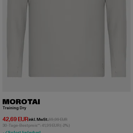
MOROTAI
Training Dry
Derzeitiger Preis: 42,69 EUR
42,69 EUR
Aktionspreis: 69,99 EUR
inkl. MwSt.
69,99 EUR
30-Tage-Bestpreis**: 41,99 EUR
(-2%)
Sofort lieferbar!