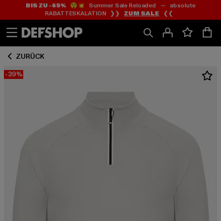
BIS ZU -65%
😲💥 Summer Sale Reloaded — absolute
Zum
Zum
RABATTESKALATION ❯❯
ZUM SALE
❮❮
Inhalt
Fußzeile
springen
springen
ZURÜCK
-39%