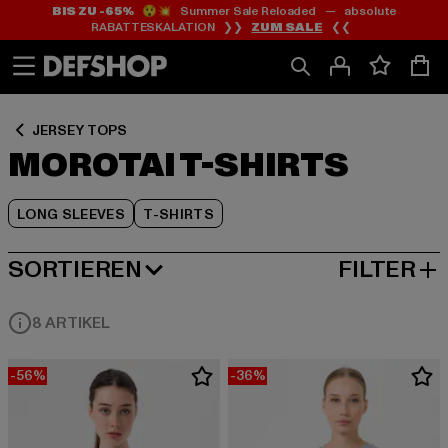
BIS ZU -65%
😲💥 Summer Sale Reloaded — absolute
Zum
Zum
Zum
RABATTESKALATION ❯❯
ZUM SALE
❮❮
Inhalt
Fußzeile
Produktraster
springen
springen
springen
JERSEY TOPS
MOROTAI T-SHIRTS
LONG SLEEVES
T-SHIRTS
SORTIEREN
FILTER
BELIEBTESTE
8 ARTIKEL
-56%
-36%