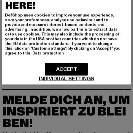
HERE!
DefShop uses cookies to improve your use experience,
save your preferences, analyse use behaviour and to
provide and measure interest-based contents and
advertising. In addition, we allow partners to extract data
or to use cookies. This may also include the processing of
your data in the USA or other countries which do not have
the EU data protection standard. If you want to change
MOROTAI
MOROTAI
this, click on "Custom settings". By clicking on "Accept" you
Morotai Performance Basic T-Shirt
Training Dry
agree to this.
Data protection
Derzeitiger Preis: 25,99 EUR
Aktionspreis: 39,99 EUR
Derzeitiger Preis: 42,69 EUR
Aktionspreis:
25,99 EUR
39,99 EUR
42,69 EUR
69,99 EUR
ACCEPT
INDIVIDUAL SETTINGS
MELDE DICH AN, UM
INSPIRIERT ZU BLEI
BEN!