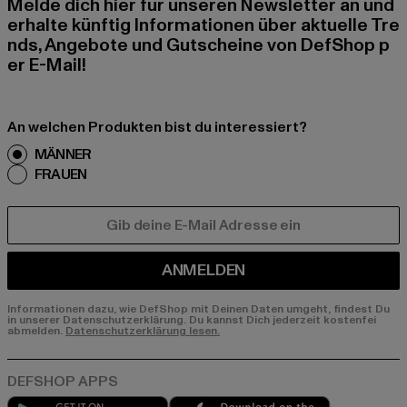
Melde dich hier für unseren Newsletter an und
erhalte künftig Informationen über aktuelle Tre
nds, Angebote und Gutscheine von DefShop p
er E-Mail!
An welchen Produkten bist du interessiert?
MÄNNER
FRAUEN
E-MAIL
ANMELDEN
Informationen dazu, wie DefShop mit Deinen Daten umgeht, findest Du
in unserer Datenschutzerklärung. Du kannst Dich jederzeit kostenfei
abmelden.
Datenschutzerklärung lesen.
Play market
App store