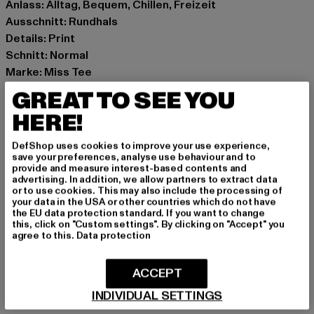
Anlass: Alltag, Bequem, Chillen, Freizeit
Ausschnitt: Rundhals
Details: Print
Schnitt: Normal
Marke: Miss Tee
Kat.: T-Shirts
GREAT TO SEE YOU
Farbe: schwarz
HERE!
Hersteller Farbe: black
Materialzusammensetzung: 100% Baumwolle
DefShop uses cookies to improve your use experience,
Art.Nr: MST190-00007
save your preferences, analyse use behaviour and to
provide and measure interest-based contents and
advertising. In addition, we allow partners to extract data
Hersteller: TB International GmbH |
info@tbint.de
or to use cookies. This may also include the processing of
your data in the USA or other countries which do not have
Dr.-Robert-Murjahn-Straße 7 | 64372 Ober-Ramstadt |
the EU data protection standard. If you want to change
DE
this, click on "Custom settings". By clicking on "Accept" you
agree to this.
Data protection
GRÖSSE & PASSFORM
ACCEPT
INDIVIDUAL SETTINGS
PFLEGEHINWEISE