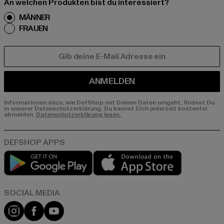
An welchen Produkten bist du interessiert?
MÄNNER
FRAUEN
E-MAIL
ANMELDEN
Informationen dazu, wie DefShop mit Deinen Daten umgeht, findest Du
in unserer Datenschutzerklärung. Du kannst Dich jederzeit kostenfei
abmelden.
Datenschutzerklärung lesen.
Play market
App store
Instagram
Facebook
YouTube