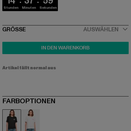
14
37
59
Stunden
Minuten
Sekunden
SIZE
GRÖSSE
AUSWÄHLEN
IN DEN WARENKORB
Artikel fällt normal aus
FARBOPTIONEN