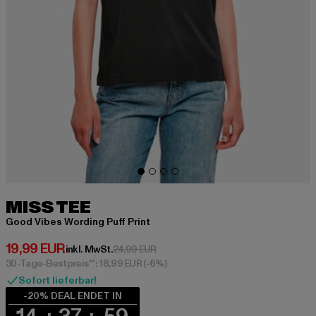
MISS TEE
Good Vibes Wording Puff Print
Derzeitiger Preis: 19,99 EUR
19,99 EUR
Aktionspreis: 24,99 EUR
inkl. MwSt.
24,99 EUR
30-Tage-Bestpreis**: 18,99 EUR
(-6%)
Sofort lieferbar!
-20% DEAL ENDET IN