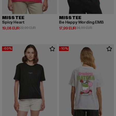
MISS TEE
MISS TEE
Spicy Heart
Be Happy Wording EMB
Derzeitiger Preis: 19,08 EUR
Aktionspreis: 22,99 EUR
Derzeitiger Preis: 17,99 EUR
Aktionspreis: 
19,08 EUR
22,99 EUR
17,99 EUR
24,99 EUR
-60%
-10%