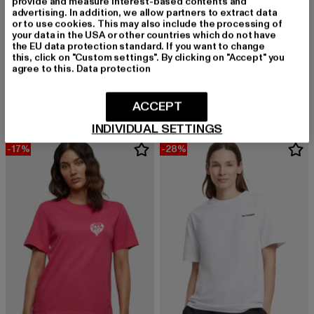
provide and measure interest-based contents and
advertising. In addition, we allow partners to extract data
or to use cookies. This may also include the processing of
your data in the USA or other countries which do not have
the EU data protection standard. If you want to change
MISS TEE
this, click on "Custom settings". By clicking on "Accept" you
Road To Space
MISS TEE
agree to this.
Data protection
Derzeitiger Preis: 10,00 EUR
Aktionspreis: 
10,00 EUR
24,99 EUR
Limona Vibes
Derzeitiger Preis: 19,08 EUR
Aktionspreis: 22,99 EUR
19,08 EUR
22,99 EUR
ACCEPT
INDIVIDUAL SETTINGS
-17%
-28%