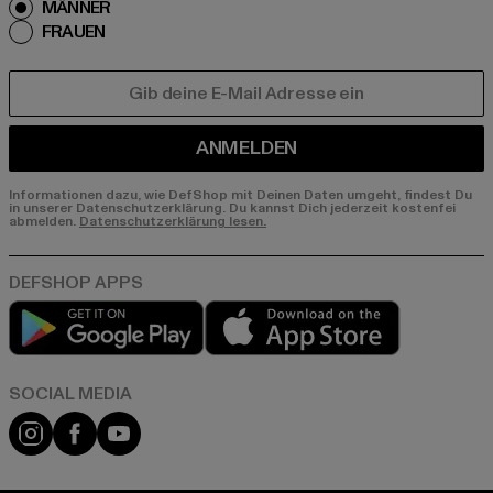
MÄNNER
FRAUEN
E-MAIL
ANMELDEN
Informationen dazu, wie DefShop mit Deinen Daten umgeht, findest Du
in unserer Datenschutzerklärung. Du kannst Dich jederzeit kostenfei
abmelden.
Datenschutzerklärung lesen.
Play market
App store
Instagram
Facebook
YouTube