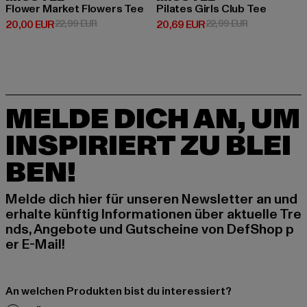
Flower Market Flowers Tee
Pilates Girls Club Tee
Derzeitiger Preis: 20,00 EUR
Aktionspreis: 22,99 EUR
Derzeitiger Preis: 20,69 EUR
Aktionspreis:
20,00 EUR
22,99 EUR
20,69 EUR
22,99 EUR
MELDE DICH AN, UM
INSPIRIERT ZU BLEI
BEN!
Melde dich hier für unseren Newsletter an und
erhalte künftig Informationen über aktuelle Tre
nds, Angebote und Gutscheine von DefShop p
er E-Mail!
An welchen Produkten bist du interessiert?