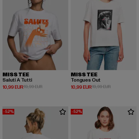
MISS TEE
MISS TEE
Saluti A Tutti
Tongues Out
Derzeitiger Preis: 10,99 EUR
Aktionspreis: 19,99 EUR
Derzeitiger Preis: 10,99 EUR
Aktionspreis: 
10,99 EUR
19,99 EUR
10,99 EUR
19,99 EUR
-52%
-52%