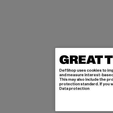
GREAT T
DefShop uses cookies to imp
and measure interest-based c
This may also include the pr
protection standard. If you w
Data protection