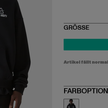
SIZE
GRÖSSE
Artikel fällt norma
FARBOPTIO