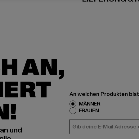
H AN,
IERT
An welchen Produkten bist
N!
MÄNNER
FRAUEN
E-MAIL
 an und
elle