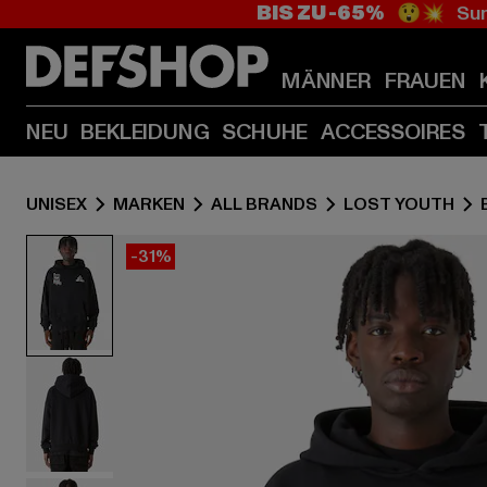
BIS ZU -65%
😲💥 Sum
MÄNNER
FRAUEN
NEU
BEKLEIDUNG
SCHUHE
ACCESSOIRES
UNISEX
MARKEN
ALL BRANDS
LOST YOUTH
-31%