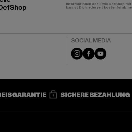
Informationen dazu, wie DefShop mit 
 DefShop
kannst Dich jederzeit kostenfei abme
e
Instagram
Facebook
YouTube
REISGARANTIE
SICHERE BEZAHLUNG