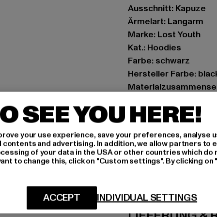
Ausschnitt: Kapuze
Ärmelart: Langarm
Marke: Lost Youth
Kat.: Hoodies
Farbe: schwarz
Hersteller Farbe: blac
Materialzusammense
Art.Nr: LY109-00007
O SEE YOU HERE!
Hersteller: TB Intern
rove your use experience, save your preferences, analyse u
Dr.-Robert-Murjahn-S
ontents and advertising. In addition, we allow partners to e
ocessing of your data in the USA or other countries which do 
ant to change this, click on "Custom settings". By clicking on 
GRÖSSE 
PFLEGEHINWE
ACCEPT
INDIVIDUAL SETTINGS
LIEFERUNG &