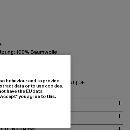
k
tzung: 100% Baumwolle
ational GmbH |
info@tbint.de
se behaviour and to provide
traße 7 | 64372 Ober-Ramstadt | DE
xtract data or to use cookies.
not have the EU data
"Accept" you agree to this.
& PASSFORM
ISE
 RÜCKGABE