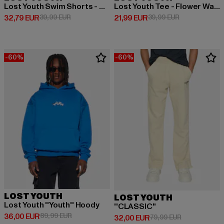
Lost Youth Swim Shorts - With Love
Lost Youth Tee - Flower Waves
Derzeitiger Preis: 32,79 EUR
Aktionspreis: 39,99 EUR
Derzeitiger Preis: 21,99 EUR
Aktionspreis: 
32,79 EUR
39,99 EUR
21,99 EUR
39,99 EUR
-60%
-60%
LOST YOUTH
LOST YOUTH
Lost Youth ''Youth'' Hoody
''CLASSIC''
Derzeitiger Preis: 36,00 EUR
Aktionspreis: 89,99 EUR
36,00 EUR
89,99 EUR
Derzeitiger Preis: 32,00 EUR
Aktionspreis:
32,00 EUR
79,99 EUR