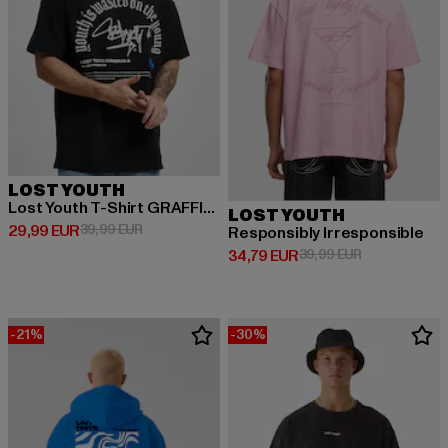
LOST YOUTH
Lost Youth T-Shirt GRAFFITI black L
LOST YOUTH
Derzeitiger Preis: 29,99 EUR
Aktionspreis: 39,99 EUR
29,99 EUR
39,99 EUR
Responsibly Irresponsible
Derzeitiger Preis: 34,79 EUR
Aktionspreis:
34,79 EUR
39,99 EUR
-21%
-30%