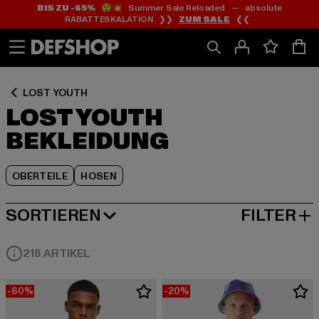
BIS ZU -65%
😲💥 Summer Sale Reloaded — absolute
Zum
Zum
Zum
RABATTESKALATION ❯❯
ZUM SALE
❮❮
Inhalt
Fußzeile
Produktraster
springen
springen
springen
LOST YOUTH
LOST YOUTH
BEKLEIDUNG
OBERTEILE
HOSEN
SORTIEREN
FILTER
BELIEBTESTE
218 ARTIKEL
-60%
-20%