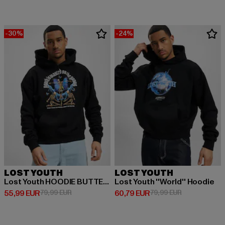
-30%
-24%
LOST YOUTH
LOST YOUTH
Lost Youth HOODIE BUTTERFLost Youth black
Lost Youth ''World'' Hoodie
Derzeitiger Preis: 55,99 EUR
Aktionspreis: 79,99 EUR
Derzeitiger Preis: 60,79 EUR
Aktionspreis:
55,99 EUR
79,99 EUR
60,79 EUR
79,99 EUR