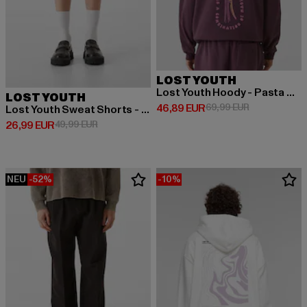
LOST YOUTH
Lost Youth Hoody - Pasta Day
LOST YOUTH
Derzeitiger Preis: 46,89 EUR
Aktionspreis:
46,89 EUR
69,99 EUR
Lost Youth Sweat Shorts - Core Comfort Pants
Derzeitiger Preis: 26,99 EUR
Aktionspreis: 49,99 EUR
26,99 EUR
49,99 EUR
NEU
-52%
-10%