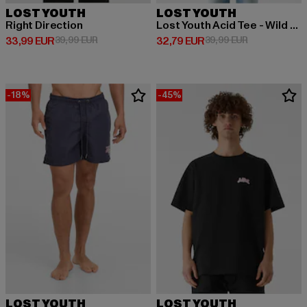
LOST YOUTH
LOST YOUTH
Right Direction
Lost Youth Acid Tee - Wild Room Service
Derzeitiger Preis: 33,99 EUR
Aktionspreis: 39,99 EUR
Derzeitiger Preis: 32,79 EUR
Aktionspreis:
33,99 EUR
39,99 EUR
32,79 EUR
39,99 EUR
-18%
-45%
LOST YOUTH
LOST YOUTH