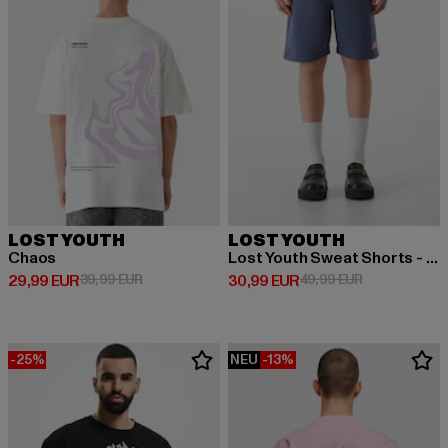
LOST YOUTH
LOST YOUTH
Chaos
Lost Youth Sweat Shorts - Core Comfort Pants
Derzeitiger Preis: 29,99 EUR
Aktionspreis: 39,99 EUR
Derzeitiger Preis: 30,99 EUR
Aktionspreis:
29,99 EUR
39,99 EUR
30,99 EUR
49,99 EUR
-25%
NEU
-13%