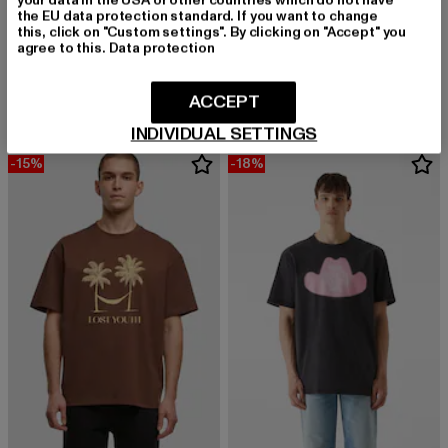
your data in the USA or other countries which do not have
the EU data protection standard. If you want to change
this, click on "Custom settings". By clicking on "Accept" you
LOST YOUTH
LOST YOUTH
agree to this.
Data protection
Icon V.7
Flowers
Derzeitiger Preis: 18,00 EUR
Aktionspreis: 
18,00 EUR
39,99 EUR
Derzeitiger Preis: 20,00 EUR
Aktionspreis: 49,99 EUR
20,00 EUR
49,99 EUR
ACCEPT
INDIVIDUAL SETTINGS
-15%
-18%