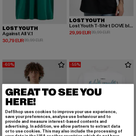
LOST YOUTH
Lost Youth T-Shirt DOVE black XS
LOST YOUTH
Derzeitiger Preis: 29,99 EUR
Aktionspreis:
29,99 EUR
39,99 EUR
Against All V.1
Derzeitiger Preis: 30,79 EUR
Aktionspreis: 39,99 EUR
30,79 EUR
39,99 EUR
-60%
-55%
GREAT TO SEE YOU
HERE!
DefShop uses cookies to improve your use experience,
save your preferences, analyse use behaviour and to
provide and measure interest-based contents and
advertising. In addition, we allow partners to extract data
or to use cookies. This may also include the processing of