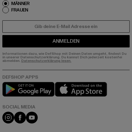
MÄNNER
FRAUEN
E-MAIL
ANMELDEN
Informationen dazu, wie DefShop mit Deinen Daten umgeht, findest Du
in unserer Datenschutzerklärung. Du kannst Dich jederzeit kostenfei
abmelden.
Datenschutzerklärung lesen.
Play market
App store
Instagram
Facebook
YouTube