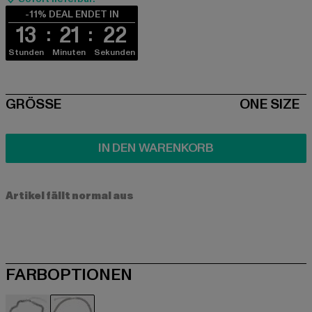
-11% DEAL ENDET IN
13
21
22
Stunden
Minuten
Sekunden
SIZE
GRÖSSE
ONE SIZE
IN DEN WARENKORB
Artikel fällt normal aus
FARBOPTIONEN