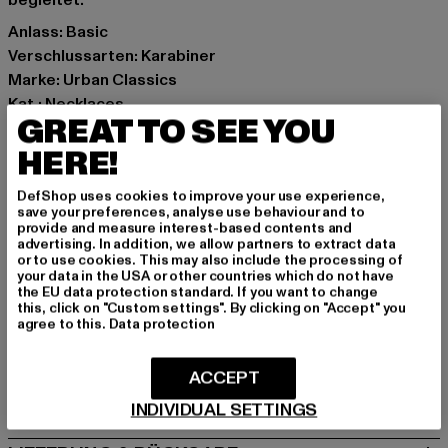
begleitet.
Anlass: Basic
Verschlussarten: Karabiner
Marke: Urban Classics
Kat.: Necklaces
GREAT TO SEE YOU
Farbe: silberfarben
Hersteller Farbe: silver
HERE!
Materialzusammensetzung: 100% Eisen
DefShop uses cookies to improve your use experience,
Art.Nr: TB4319-00473
save your preferences, analyse use behaviour and to
provide and measure interest-based contents and
advertising. In addition, we allow partners to extract data
Hersteller: TB International GmbH |
info@tbint.de
or to use cookies. This may also include the processing of
Dr.-Robert-Murjahn-Straße 7 | 64372 Ober-Ramstadt |
your data in the USA or other countries which do not have
the EU data protection standard. If you want to change
DE
this, click on "Custom settings". By clicking on "Accept" you
agree to this.
Data protection
GRÖSSE & PASSFORM
ACCEPT
PFLEGEHINWEISE
INDIVIDUAL SETTINGS