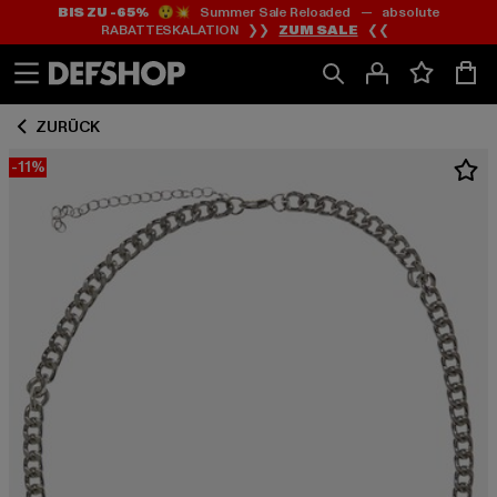
BIS ZU -65%
😲💥 Summer Sale Reloaded — absolute
Zum
Zum
RABATTESKALATION ❯❯
ZUM SALE
❮❮
Inhalt
Fußzeile
springen
springen
ZURÜCK
-11%