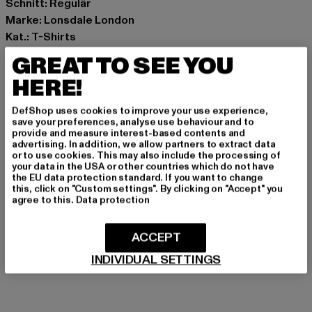
Schnitt: Regulär
Marke: Lonsdale London
Kat.: T-Shirts
Farbe: schwarz
GREAT TO SEE YOU
Hersteller Farbe: black
HERE!
Materialzusammensetzung: 100% Baumwolle
Art.Nr: 111132-00007
DefShop uses cookies to improve your use experience,
save your preferences, analyse use behaviour and to
provide and measure interest-based contents and
Hersteller: Punch GmbH |
info@punch-gmbh.de
advertising. In addition, we allow partners to extract data
Im Taubental 15a | 41468 Neuss | DE
or to use cookies. This may also include the processing of
your data in the USA or other countries which do not have
the EU data protection standard. If you want to change
this, click on "Custom settings". By clicking on "Accept" you
GRÖSSE & PASSFORM
agree to this.
Data protection
PFLEGEHINWEISE
ACCEPT
INDIVIDUAL SETTINGS
LIEFERUNG & RÜCKGABE