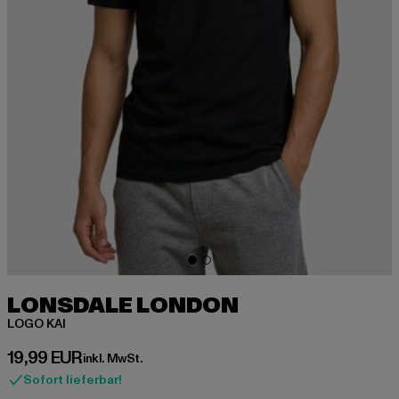
LONSDALE LONDON
LOGO KAI
Derzeitiger Preis: 19,99 EUR
19,99 EUR
inkl. MwSt.
Sofort lieferbar!