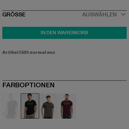
SIZE
GRÖSSE
AUSWÄHLEN
IN DEN WARENKORB
Artikel fällt normal aus
FARBOPTIONEN
schwarz
schwarz
grau
rot