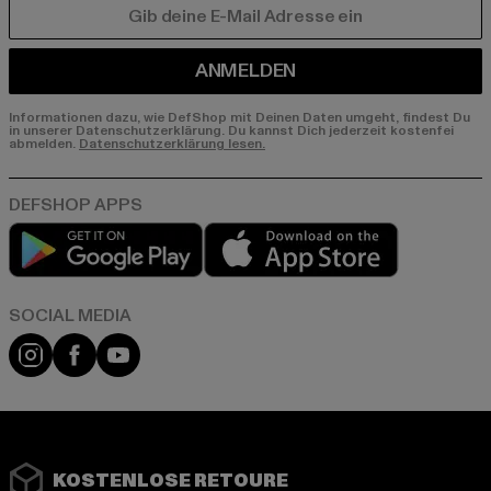
E-MAIL
ANMELDEN
Informationen dazu, wie DefShop mit Deinen Daten umgeht, findest Du
in unserer Datenschutzerklärung. Du kannst Dich jederzeit kostenfei
abmelden.
Datenschutzerklärung lesen.
Play market
App store
Instagram
Facebook
YouTube
KOSTENLOSE RETOURE