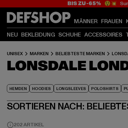
BIS ZU -65%
😲💥 Sum
MÄNNER
FRAUEN
NEU
BEKLEIDUNG
SCHUHE
ACCESSOIRES
UNISEX
MARKEN
BELIEBTESTE MARKEN
LONSD
LONSDALE LOND
HEMDEN
HOODIES
LONGSLEEVES
POLOSHIRTS
P
SORTIEREN NACH:
BELIEBTE
202 ARTIKEL