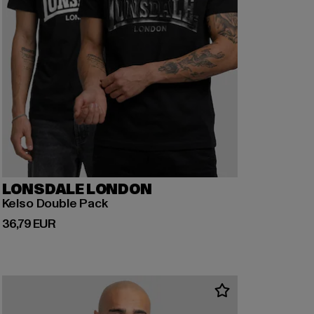
LONSDALE LONDON
Kelso Double Pack
Derzeitiger Preis: 36,79 EUR
36,79 EUR