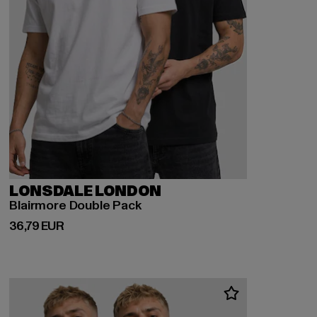
LONSDALE LONDON
Blairmore Double Pack
Derzeitiger Preis: 36,79 EUR
36,79 EUR