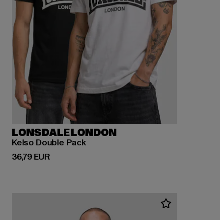
LONSDALE LONDON
Kelso Double Pack
Derzeitiger Preis: 36,79 EUR
36,79 EUR