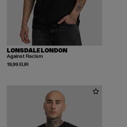
LONSDALE LONDON
Against Racism
Derzeitiger Preis: 19,99 EUR
19,99 EUR