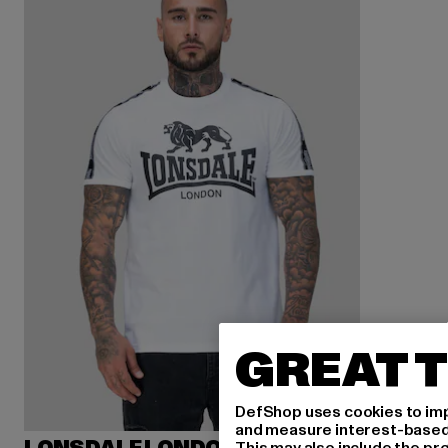
GREAT T
DefShop uses cookies to imp
and measure interest-based c
This may also include the pr