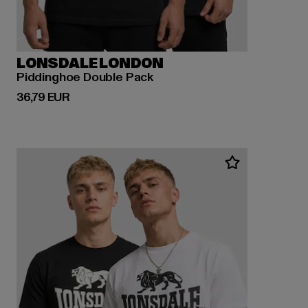
LONSDALE LONDON
Piddinghoe Double Pack
Derzeitiger Preis: 36,79 EUR
36,79 EUR