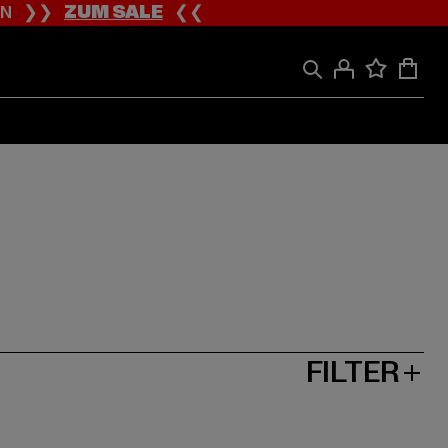
ION ❯❯
ZUM SALE
❮❮
FILTER