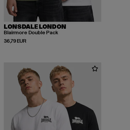
LONSDALE LONDON
Blairmore Double Pack
Derzeitiger Preis: 36,79 EUR
36,79 EUR