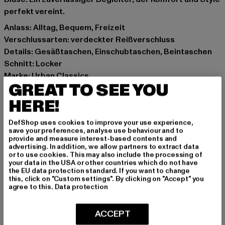
perfekt vereint.
Anlass: Alltag, Bequem, Freizeit
Verschlussarten: verdeckter Reißverschluss
Details: Gesäßtaschen, Einschubtaschen, Beintaschen
Schnitt: Locker
Marke: Urban Classics
GREAT TO SEE YOU
Kat.: Bekleidung
Farbe: beige
HERE!
Hersteller Farbe: offwhite raw
DefShop uses cookies to improve your use experience,
Materialzusammensetzung: 98% Baumwolle, 2%
save your preferences, analyse use behaviour and to
Elasthan
provide and measure interest-based contents and
advertising. In addition, we allow partners to extract data
Art.Nr: TB6037-03681
or to use cookies. This may also include the processing of
your data in the USA or other countries which do not have
the EU data protection standard. If you want to change
Hersteller: TB International GmbH |
info@tbint.de
this, click on "Custom settings". By clicking on "Accept" you
Dr.-Robert-Murjahn-Straße 7 | 64372 Ober-Ramstadt |
agree to this.
Data protection
DE
ACCEPT