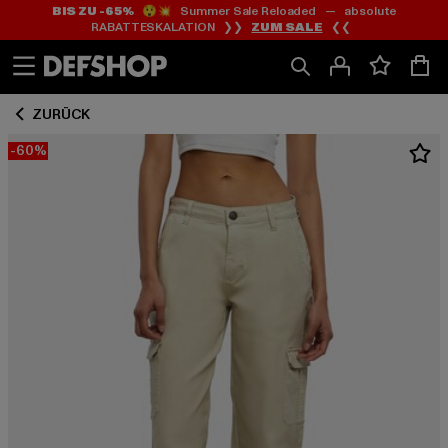
BIS ZU -65%
😲💥 Summer Sale Reloaded — absolute
Zum
Zum
RABATTESKALATION ❯❯
ZUM SALE
❮❮
Inhalt
Fußzeile
springen
springen
ZURÜCK
-60%