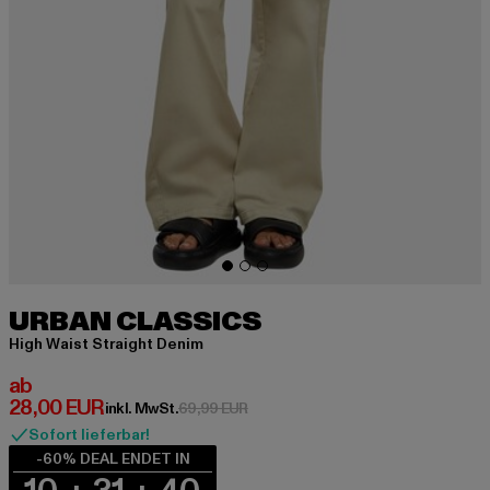
URBAN CLASSICS
High Waist Straight Denim
Derzeitiger Preis: ab 28,00 EUR
ab
28,00 EUR
Aktionspreis: 69,99 EUR
inkl. MwSt.
69,99 EUR
Sofort lieferbar!
-60% DEAL ENDET IN