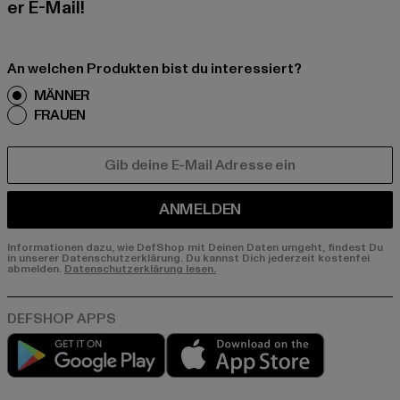
er E-Mail!
An welchen Produkten bist du interessiert?
MÄNNER
FRAUEN
E-MAIL
ANMELDEN
Informationen dazu, wie DefShop mit Deinen Daten umgeht, findest Du
in unserer Datenschutzerklärung. Du kannst Dich jederzeit kostenfei
abmelden.
Datenschutzerklärung lesen.
Play market
App store