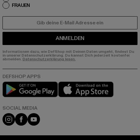
FRAUEN
E-MAIL
ANMELDEN
Informationen dazu, wie DefShop mit Deinen Daten umgeht, findest Du
in unserer Datenschutzerklärung. Du kannst Dich jederzeit kostenfei
abmelden.
Datenschutzerklärung lesen.
Play market
App store
Instagram
Facebook
YouTube