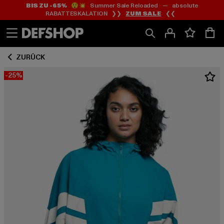
BIS ZU -65%
😲💥 Summer Sale Reloaded — absolute
Zum
Zum
RABATTESKALATION ❯❯
ZUM SALE
❮❮
Inhalt
Fußzeile
springen
springen
ZURÜCK
-25%