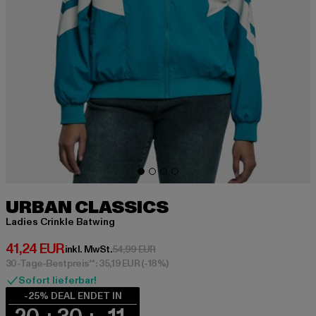
URBAN CLASSICS
Ladies Crinkle Batwing
Derzeitiger Preis: 41,24 EUR
41,24 EUR
Aktionspreis: 54,99 EUR
inkl. MwSt.
54,99 EUR
30-Tage-Bestpreis**: 35,19 EUR
(-18%)
Sofort lieferbar!
-25% DEAL ENDET IN