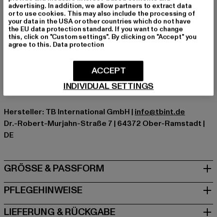
advertising. In addition, we allow partners to extract data
Verschlussarten: Reißverschluss
or to use cookies. This may also include the processing of
Schnitt: Locker
your data in the USA or other countries which do not have
the EU data protection standard. If you want to change
Marke: Urban Classics
this, click on "Custom settings". By clicking on "Accept" you
Kat.: Übergangsjacken
agree to this.
Data protection
Farbe: blau
Hersteller Farbe: watergreen/whitesand
ACCEPT
Materialzusammensetzung: 100% Nylon, 100% Polyester
INDIVIDUAL SETTINGS
Art.Nr: TB2664-04434
Hersteller: TB International GmbH |
info@tbint.de
Dr.-Robert-Murjahn-Straße 7 | 64372 Ober-Ramstadt |
DE
GRÖSSE & PASSFORM
PFLEGEHINWEISE
LIEFERUNG & RÜCKGABE