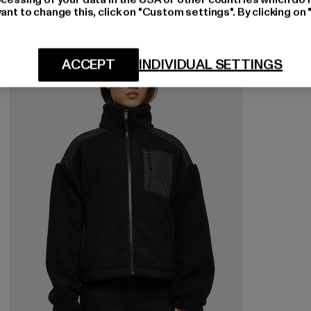
ant to change this, click on "Custom settings". By clicking on 
-39%
ACCEPT
INDIVIDUAL SETTINGS