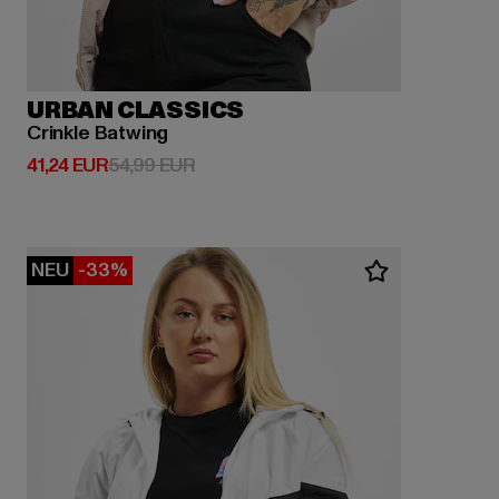
URBAN CLASSICS
Crinkle Batwing
Derzeitiger Preis: 41,24 EUR
Aktionspreis: 54,99 EUR
41,24 EUR
54,99 EUR
NEU
-33%