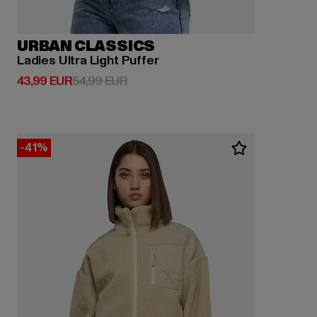
URBAN CLASSICS
Ladies Ultra Light Puffer
Derzeitiger Preis: 43,99 EUR
Aktionspreis: 54,99 EUR
43,99 EUR
54,99 EUR
-41%