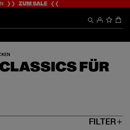
ION ❯❯
ZUM SALE
❮❮
CKEN
CLASSICS FÜR
FILTER