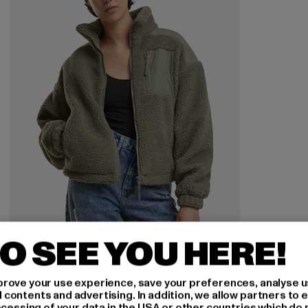
O SEE YOU HERE!
URBAN CLASSICS
Ladies Sherpa Mix
rove your use experience, save your preferences, analyse u
Derzeitiger Preis: 37,09 EUR
Aktionspreis: 69,99 EUR
37,09 EUR
69,99 EUR
ontents and advertising. In addition, we allow partners to e
ocessing of your data in the USA or other countries which do 