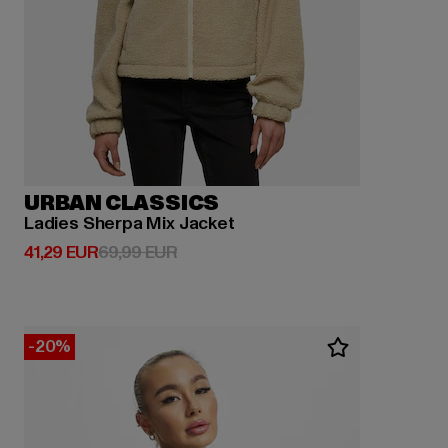
URBAN CLASSICS
Ladies Sherpa Mix Jacket
Derzeitiger Preis: 41,29 EUR
Aktionspreis: 69,99 EUR
41,29 EUR
69,99 EUR
-20%