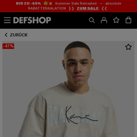
BIS ZU -65%
😲💥 Summer Sale Reloaded — absolute
Zum
Zum
RABATTESKALATION ❯❯
ZUM SALE
❮❮
Inhalt
Fußzeile
springen
springen
ZURÜCK
-47%