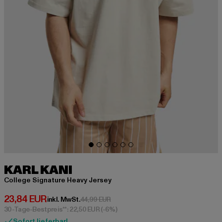
KARL KANI
College Signature Heavy Jersey
Derzeitiger Preis: 23,84 EUR
23,84 EUR
Aktionspreis: 44,99 EUR
inkl. MwSt.
44,99 EUR
30-Tage-Bestpreis**: 22,50 EUR
(-6%)
Sofort lieferbar!