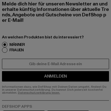
Melde dich hier für unseren Newsletter an und
erhalte künftig Informationen über aktuelle Tre
nds, Angebote und Gutscheine von DefShop p
er E-Mail!
An welchen Produkten bist du interessiert?
MÄNNER
FRAUEN
E-MAIL
ANMELDEN
Informationen dazu, wie DefShop mit Deinen Daten umgeht, findest Du
in unserer Datenschutzerklärung. Du kannst Dich jederzeit kostenfei
abmelden.
Datenschutzerklärung lesen.