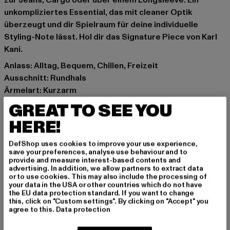
zur Jeans, Cargo oder über einem Longsleeve. Ein
unkompliziertes Essential, das mit cleaner Optik
überzeugt und dir Spielraum für deine individuelle
Styling-Note lässt. Hol dir das Signature Piece von Karl
Kani.
Anlass: Alltag, Bequem, Chillen, Freizeit
Ausschnitt: Rundhals
Ärmelart: Kurzarm
Details: Logo-Stitch
GREAT TO SEE YOU
Schnitt: Kastige Passform
HERE!
Marke: Karl Kani
Kat.: T-Shirts
DefShop uses cookies to improve your use experience,
Farbe: beige
save your preferences, analyse use behaviour and to
provide and measure interest-based contents and
Hersteller Farbe: off white
advertising. In addition, we allow partners to extract data
Materialzusammensetzung: 100% Baumwolle
or to use cookies. This may also include the processing of
your data in the USA or other countries which do not have
Art.Nr: 6037620-04359
the EU data protection standard. If you want to change
this, click on "Custom settings". By clicking on "Accept" you
agree to this.
Data protection
Hersteller: Urban Styles Agency GmbH & Co. KG |
agentur@urbanstylesagency.com