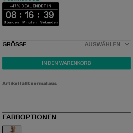
-47% DEAL ENDET IN
08
16
39
Stunden
Minuten
Sekunden
SIZE
GRÖSSE
AUSWÄHLEN
IN DEN WARENKORB
Artikel fällt normal aus
FARBOPTIONEN