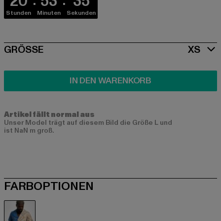
20
53
34
Stunden
Minuten
Sekunden
SIZE
GRÖSSE
XS
IN DEN WARENKORB
Artikel fällt normal aus
Unser Model trägt auf diesem Bild die Größe L und
ist NaN m groß.
FARBOPTIONEN