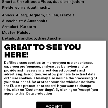
Shorts. Ein zeitloses Piece, das sich in jedem
Kleiderschrank gut macht.
Anlass: Alltag, Bequem, Chillen, Freizeit
Ausschnitt: V-Ausschnitt
Ärmelart: Kurzarm
Muster: Paisley
Details: Brandlogo, Brusttasche
Schnitt: Normal
GREAT TO SEE YOU
Marke: Karl Kani
HERE!
Kat.: Short Sleeve Shirt
Farbe: blau, beige
DefShop uses cookies to improve your use experience,
save your preferences, analyse use behaviour and to
Hersteller Farbe: blue/sand
provide and measure interest-based contents and
Materialzusammensetzung: 100% Baumwolle
advertising. In addition, we allow partners to extract data
or to use cookies. This may also include the processing of
Art.Nr: 6033478-04714
your data in the USA or other countries which do not have
the EU data protection standard. If you want to change
this, click on "Custom settings". By clicking on "Accept" you
Hersteller: Urban Styles Agency GmbH & Co. KG |
agree to this.
Data protection
agentur@urbanstylesagency.com
Schanzenstraße 41 | 51063 Köln | DE
ACCEPT