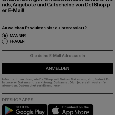
nds, Angebote und Gutscheine von DefShop p
er E-Mail!
An welchen Produkten bist du interessiert?
MÄNNER
FRAUEN
E-MAIL
ANMELDEN
Informationen dazu, wie DefShop mit Deinen Daten umgeht, findest Du
in unserer Datenschutzerklärung. Du kannst Dich jederzeit kostenfei
abmelden.
Datenschutzerklärung lesen.
Play market
App store