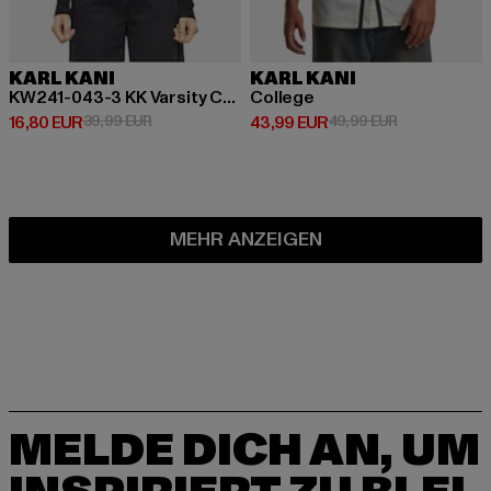
KARL KANI
KARL KANI
KW241-043-3 KK Varsity Crop Block Rib Ls
College
Derzeitiger Preis: 16,80 EUR
Aktionspreis: 39,99 EUR
Derzeitiger Preis: 43,99 EUR
Aktionspreis:
16,80 EUR
39,99 EUR
43,99 EUR
49,99 EUR
MEHR ANZEIGEN
MELDE DICH AN, UM