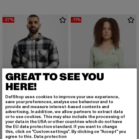
-27%
-11%
GREAT TO SEE YOU
HERE!
DefShop uses cookies to improve your use experience,
save your preferences, analyse use behaviour and to
KARL KANI
provide and measure interest-based contents and
Chest Signature Washed Flannel
advertising. In addition, we allow partners to extract data
KARL KANI
or to use cookies. This may also include the processing of
Derzeitiger Preis: 65,69 EUR
Aktionspreis: 89,99 EUR
65,69 EUR
89,99 EUR
Chest Signature Essential Short Laced
your data in the USA or other countries which do not have
Derzeitiger Preis: 31,14 EUR
Aktionspreis: 3
31,14 EUR
34,99 EUR
the EU data protection standard. If you want to change
this, click on "Custom settings". By clicking on "Accept" you
agree to this.
Data protection