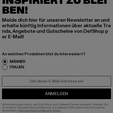
INSPIRIERT ZU BLEI
BEN!
Melde dich hier für unseren Newsletter an und
erhalte künftig Informationen über aktuelle Tre
nds, Angebote und Gutscheine von DefShop p
er E-Mail!
An welchen Produkten bist du interessiert?
MÄNNER
FRAUEN
E-MAIL
ANMELDEN
Informationen dazu, wie DefShop mit Deinen Daten umgeht, findest Du
in unserer Datenschutzerklärung. Du kannst Dich jederzeit kostenfei
abmelden.
Datenschutzerklärung lesen.