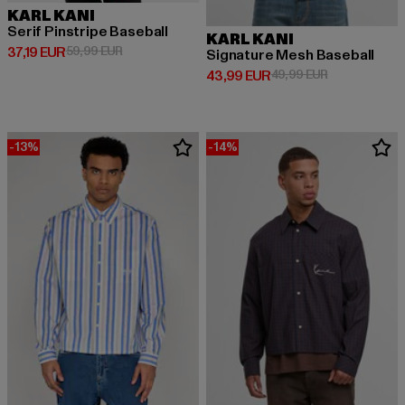
KARL KANI
Serif Pinstripe Baseball
KARL KANI
Derzeitiger Preis: 37,19 EUR
Aktionspreis: 59,99 EUR
37,19 EUR
59,99 EUR
Signature Mesh Baseball
Derzeitiger Preis: 43,99 EUR
Aktionspreis:
43,99 EUR
49,99 EUR
-13%
-14%