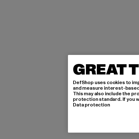
GREAT T
DefShop uses cookies to imp
and measure interest-based c
This may also include the pr
protection standard. If you w
Data protection