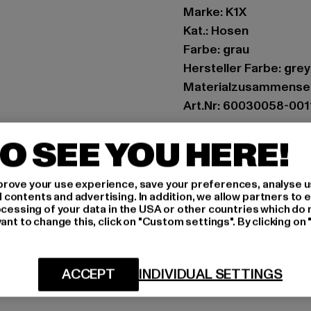
Marke: K1X
Kat.: Hosen
Farbe: grau
Hersteller Farbe: grey
Materialzusammenset
Art.Nr: 60030058-001
O SEE YOU HERE!
Hersteller: Urban Sty
agentur@urbanstyle
Schanzenstraße 41 | 5
rove your use experience, save your preferences, analyse u
ontents and advertising. In addition, we allow partners to e
ocessing of your data in the USA or other countries which do 
ant to change this, click on "Custom settings". By clicking on 
GRÖSSE 
PFLEGEHINWE
ACCEPT
INDIVIDUAL SETTINGS
LIEFERUNG &