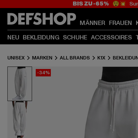
BIS ZU -65%
😲💥 Sum
MÄNNER
FRAUEN
NEU
BEKLEIDUNG
SCHUHE
ACCESSOIRES
UNISEX
MARKEN
ALL BRANDS
K1X
BEKLEIDU
-34%