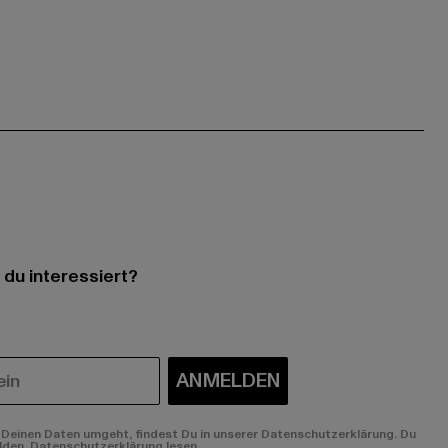
 du interessiert?
ANMELDEN
Deinen Daten umgeht, findest Du in unserer Datenschutzerklärung. Du
lden.
Datenschutzerklärung lesen.