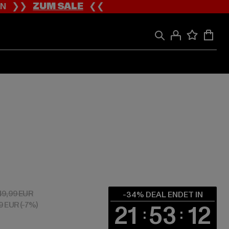
ION ❯❯
ZUM SALE
❮❮
 32,99 EUR
Aktionspreis: 49,99 EUR
49,99 EUR
-34% DEAL ENDET IN
99 EUR
(-7%)
21
53
12