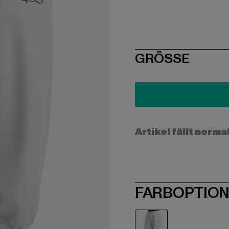
SIZE
GRÖSSE
Artikel fällt norma
FARBOPTIO