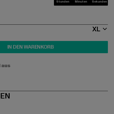
Stunden
Minuten
Sekunden
XL
IN DEN WARENKORB
l aus
NEN