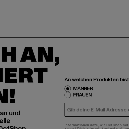
H AN,
IERT
An welchen Produkten bist
N!
MÄNNER
FRAUEN
E-MAIL
 an und
elle
Informationen dazu, wie DefShop mit 
 DefShop
kannst Dich jederzeit kostenfei abme