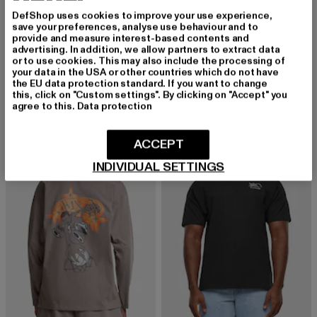
DefShop uses cookies to improve your use experience,
K1X
save your preferences, analyse use behaviour and to
K1X Logo Hoodie
provide and measure interest-based contents and
K1X
advertising. In addition, we allow partners to extract data
Derzeitiger Preis: 38,99 EUR
Aktionspreis: 59,99 EUR
38,99 EUR
59,99 EUR
Python
or to use cookies. This may also include the processing of
Derzeitiger Preis: 26,79 EUR
Aktionspreis:
26,79 EUR
39,99 EUR
your data in the USA or other countries which do not have
the EU data protection standard. If you want to change
this, click on "Custom settings". By clicking on "Accept" you
agree to this.
Data protection
-33%
-40%
ACCEPT
INDIVIDUAL SETTINGS