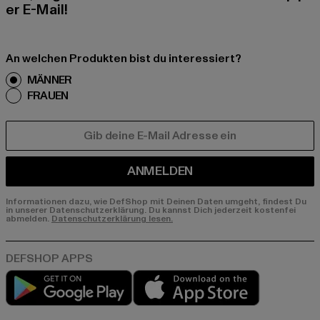
er E-Mail!
An welchen Produkten bist du interessiert?
MÄNNER
FRAUEN
E-MAIL
ANMELDEN
Informationen dazu, wie DefShop mit Deinen Daten umgeht, findest Du
in unserer Datenschutzerklärung. Du kannst Dich jederzeit kostenfei
abmelden.
Datenschutzerklärung lesen.
Play market
App store