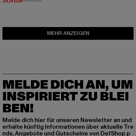
Derzeitiger Preis: 24,14 EUR
Aktionspreis: 34,99 EUR
24,14 EUR
34,99 EUR
MEHR ANZEIGEN
MELDE DICH AN, UM
INSPIRIERT ZU BLEI
BEN!
Melde dich hier für unseren Newsletter an und
erhalte künftig Informationen über aktuelle Tre
nds, Angebote und Gutscheine von DefShop p