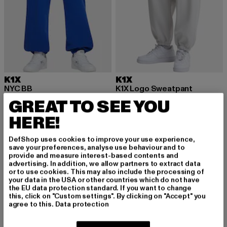
K1X
K1X
NYC BB
K1X Logo Sweatpant
Derzeitiger Preis: 31,99 EUR
Aktionspreis: 49,99 EUR
Derzeitiger Preis: 31,99 EUR
Aktionspreis: 
31,99 EUR
49,99 EUR
31,99 EUR
49,99 EUR
GREAT TO SEE YOU
HERE!
DefShop uses cookies to improve your use experience,
save your preferences, analyse use behaviour and to
provide and measure interest-based contents and
MELDE DICH AN, UM
advertising. In addition, we allow partners to extract data
or to use cookies. This may also include the processing of
your data in the USA or other countries which do not have
INSPIRIERT ZU BLEI
the EU data protection standard. If you want to change
this, click on "Custom settings". By clicking on "Accept" you
BEN!
agree to this.
Data protection