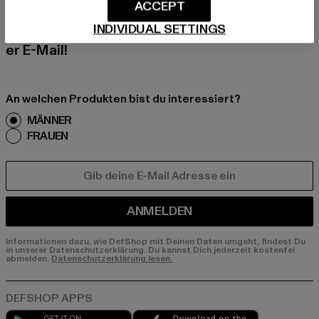
Melde dich hier für unseren Newsletter an und
ACCEPT
erhalte künftig Informationen über aktuelle Tre
INDIVIDUAL SETTINGS
nds, Angebote und Gutscheine von DefShop p
er E-Mail!
An welchen Produkten bist du interessiert?
MÄNNER
FRAUEN
E-MAIL
ANMELDEN
Informationen dazu, wie DefShop mit Deinen Daten umgeht, findest Du
in unserer Datenschutzerklärung. Du kannst Dich jederzeit kostenfei
abmelden.
Datenschutzerklärung lesen.
Play market
App store