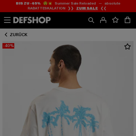
BIS ZU -65%
😲💥 Summer Sale Reloaded — absolute
Zum
Zum
RABATTESKALATION ❯❯
ZUM SALE
❮❮
Inhalt
Fußzeile
springen
springen
ZURÜCK
-40%