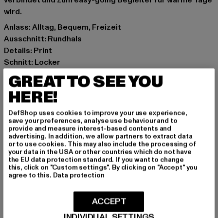
verbindet und zum easy-going Begleiter für warme Tage
wird.
Anlass: Alltag, Bequem, Freizeit
Ausschnitt: Rundhals
Details: Print
Schnitt: Locker
Marke: Just Rhyse
GREAT TO SEE YOU
Kat.: T-Shirts
HERE!
Farbe: weiß
Hersteller Farbe: ready for dye/blue
DefShop uses cookies to improve your use experience,
Materialzusammensetzung: 100% Baumwolle
save your preferences, analyse use behaviour and to
provide and measure interest-based contents and
Art.Nr: JRTS730T-18134
advertising. In addition, we allow partners to extract data
or to use cookies. This may also include the processing of
your data in the USA or other countries which do not have
Hersteller: TB International GmbH |
info@tbint.de
the EU data protection standard. If you want to change
Dr.-Robert-Murjahn-Straße 7 | 64372 Ober-Ramstadt |
this, click on "Custom settings". By clicking on "Accept" you
agree to this.
Data protection
DE
ACCEPT
GRÖSSE & PASSFORM
INDIVIDUAL SETTINGS