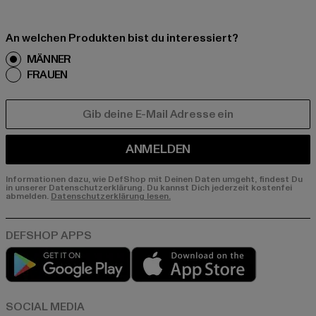
An welchen Produkten bist du interessiert?
MÄNNER
FRAUEN
E-MAIL
ANMELDEN
Informationen dazu, wie DefShop mit Deinen Daten umgeht, findest Du
in unserer Datenschutzerklärung. Du kannst Dich jederzeit kostenfei
abmelden.
Datenschutzerklärung lesen.
Play market
App store