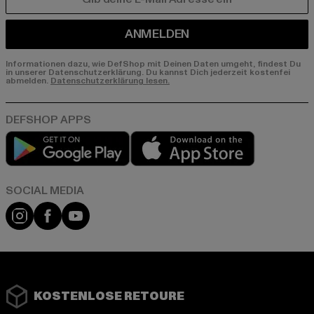
E-MAIL
ANMELDEN
Informationen dazu, wie DefShop mit Deinen Daten umgeht, findest Du
in unserer Datenschutzerklärung. Du kannst Dich jederzeit kostenfei
abmelden.
Datenschutzerklärung lesen.
Play market
App store
Instagram
Facebook
YouTube
KOSTENLOSE RETOURE