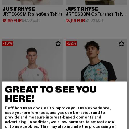
JUST RHYSE
JUST RHYSE
JRTS689M RisingSun Tshirt
JRTS688M GoFurther Tshirt
Derzeitiger Preis: 18,99 EUR
Aktionspreis: 24,99 EUR
Derzeitiger Preis: 18,99 EUR
Aktionspreis: 
18,99 EUR
24,99 EUR
18,99 EUR
24,99 EUR
-10%
-22%
GREAT TO SEE YOU
HERE!
DefShop uses cookies to improve your use experience,
save your preferences, analyse use behaviour and to
provide and measure interest-based contents and
advertising. In addition, we allow partners to extract data
or to use cookies. This may also include the processing of