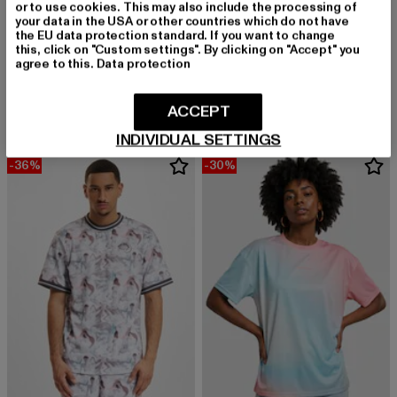
or to use cookies. This may also include the processing of
your data in the USA or other countries which do not have
the EU data protection standard. If you want to change
this, click on "Custom settings". By clicking on "Accept" you
JUST RHYSE
JUST RHYSE
agree to this.
Data protection
Water
Water
Derzeitiger Preis: 17,99 EUR
Aktionspreis: 19,99 EUR
Derzeitiger Preis: 18,99 EUR
17,99 EUR
19,99 EUR
18,99 EUR
ACCEPT
INDIVIDUAL SETTINGS
-36%
-30%