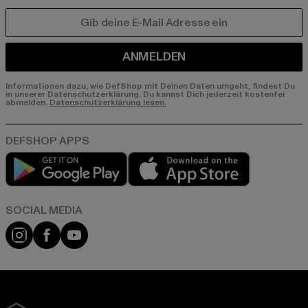
E-MAIL
ANMELDEN
Informationen dazu, wie DefShop mit Deinen Daten umgeht, findest Du
in unserer Datenschutzerklärung. Du kannst Dich jederzeit kostenfei
abmelden.
Datenschutzerklärung lesen.
Play market
App store
Instagram
Facebook
YouTube