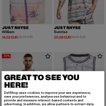
JUST RHYSE
JUST RHYSE
William
Sunrise
Derzeitiger Preis: 14,02 EUR
Aktionspreis: 22,99 EUR
Derzeitiger Preis: 20,99 EUR
Aktionspreis:
14,02 EUR
22,99 EUR
20,99 EUR
24,99 EUR
-10%
GREAT TO SEE YOU
HERE!
DefShop uses cookies to improve your use experience,
save your preferences, analyse use behaviour and to
provide and measure interest-based contents and
advertising. In addition, we allow partners to extract data