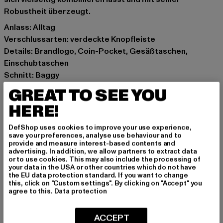
Robustheit überzeugt.
Anlass: Alltag
Verschlussarten: verdeckte Knopfleiste
Details: Brandlogo, Coin-Pocket, Gesäßtaschen,
Einschubtaschen
Schnitt: Baggy
Marke: Jack and Jones
GREAT TO SEE YOU
Kat.: Baggys
HERE!
Farbe: schwarz
Hersteller Farbe: black denim
DefShop uses cookies to improve your use experience,
Materialzusammensetzung: 80% Baumwolle, 20%
save your preferences, analyse use behaviour and to
provide and measure interest-based contents and
Recyceltes Polyester
advertising. In addition, we allow partners to extract data
Art.Nr: 12268012-00666
or to use cookies. This may also include the processing of
your data in the USA or other countries which do not have
the EU data protection standard. If you want to change
Hersteller: Bestseller Textilhandels GmbH |
this, click on "Custom settings". By clicking on "Accept" you
agree to this.
Data protection
info@bestseller.com
Schöneberger Straße 15 | 10963 Berlin | DE
ACCEPT