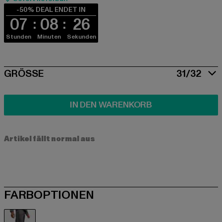
-50% DEAL ENDET IN
07
08
26
Stunden
Minuten
Sekunden
SIZE
GRÖSSE
31/32
IN DEN WARENKORB
Artikel fällt normal aus
FARBOPTIONEN