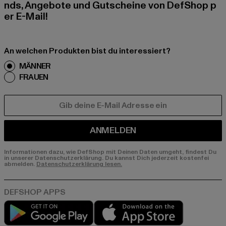
nds, Angebote und Gutscheine von DefShop p
er E-Mail!
An welchen Produkten bist du interessiert?
MÄNNER
FRAUEN
E-MAIL
ANMELDEN
Informationen dazu, wie DefShop mit Deinen Daten umgeht, findest Du
in unserer Datenschutzerklärung. Du kannst Dich jederzeit kostenfei
abmelden.
Datenschutzerklärung lesen.
Play market
App store