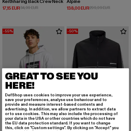
Keithharing Back Crew Neck
Alpine
Derzeitiger Preis: 17,15 EUR
Aktionspreis: 34,99 EUR
Derzeitiger Preis: 138,00 EUR
Aktionsprei
17,15 EUR
34,99 EUR
138,00 EUR
299,99 EUR
-55%
-50%
GREAT TO SEE YOU
HERE!
DefShop uses cookies to improve your use experience,
save your preferences, analyse use behaviour and to
provide and measure interest-based contents and
advertising. In addition, we allow partners to extract data
JACK AND JONES
or to use cookies. This may also include the processing of
Union Track
your data in the USA or other countries which do not have
JACK AND JONES
the EU data protection standard. If you want to change
Derzeitiger Preis: 30,00 EUR
Aktionspreis:
30,00 EUR
59,99 EUR
Lafayette Branding
this, click on "Custom settings". By clicking on "Accept" you