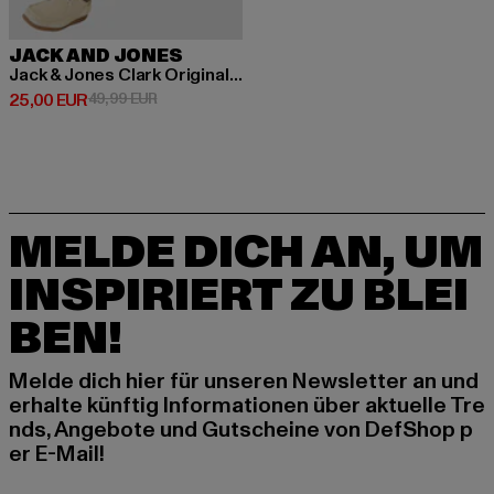
JACK AND JONES
Jack & Jones Clark Original Am 393 Straight Fit Jeans
Derzeitiger Preis: 25,00 EUR
Aktionspreis: 49,99 EUR
25,00 EUR
49,99 EUR
MELDE DICH AN, UM
INSPIRIERT ZU BLEI
BEN!
Melde dich hier für unseren Newsletter an und
erhalte künftig Informationen über aktuelle Tre
nds, Angebote und Gutscheine von DefShop p
er E-Mail!