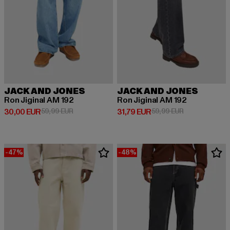
JACK AND JONES
JACK AND JONES
Ron Jiginal AM 192
Ron Jiginal AM 192
Derzeitiger Preis: 30,00 EUR
Aktionspreis: 59,99 EUR
Derzeitiger Preis: 31,79 EUR
Aktionspreis: 
30,00 EUR
59,99 EUR
31,79 EUR
59,99 EUR
-47%
-48%