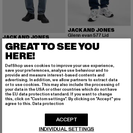
JACK AND JONES
Glenn evan 577 Lid
JACK AND JONES
Derzeitiger Preis: ab 39,15 EUR
Aktionsprei
ab
39,15 EUR
79,90 EUR
Jack & Jones Mike Original Sbd 556 Tapered Fit Jeans
GREAT TO SEE YOU
Derzeitiger Preis: 30,00 EUR
Aktionspreis: 59,99 EUR
30,00 EUR
59,99 EUR
HERE!
DefShop uses cookies to improve your use experience,
save your preferences, analyse use behaviour and to
-51%
-51%
provide and measure interest-based contents and
advertising. In addition, we allow partners to extract data
or to use cookies. This may also include the processing of
your data in the USA or other countries which do not have
the EU data protection standard. If you want to change
this, click on "Custom settings". By clicking on "Accept" you
agree to this.
Data protection
ACCEPT
INDIVIDUAL SETTINGS