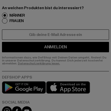
An welchen Produkten bist du interessiert?
MÄNNER
FRAUEN
E-MAIL
ANMELDEN
Informationen dazu, wie DefShop mit Deinen Daten umgeht, findest Du
in unserer Datenschutzerklärung. Du kannst Dich jederzeit kostenfei
abmelden.
Datenschutzerklärung lesen.
Play market
App store
Instagram
Facebook
YouTube