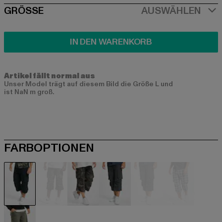
SIZE
GRÖSSE
AUSWÄHLEN
IN DEN WARENKORB
Artikel fällt normal aus
Unser Model trägt auf diesem Bild die Größe L und
ist NaN m groß.
FARBOPTIONEN
schwarz
camouflage
camouflage
grau
grau
grau