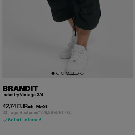
BRANDIT
Industry Vintage 3/4
Derzeitiger Preis: 42,74 EUR
42,74 EUR
inkl. MwSt.
30-Tage-Bestpreis**: 39,99 EUR
(-7%)
Sofort lieferbar!