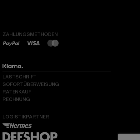
ZAHLUNGSMETHODEN
LASTSCHRIFT
SOFORTÜBERWEISUNG
RATENKAUF
RECHNUNG
LOGISTIKPARTNER