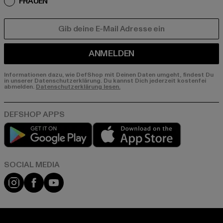
FRAUEN
E-MAIL
ANMELDEN
Informationen dazu, wie DefShop mit Deinen Daten umgeht, findest Du
in unserer Datenschutzerklärung. Du kannst Dich jederzeit kostenfei
abmelden.
Datenschutzerklärung lesen.
Play market
App store
Instagram
Facebook
YouTube