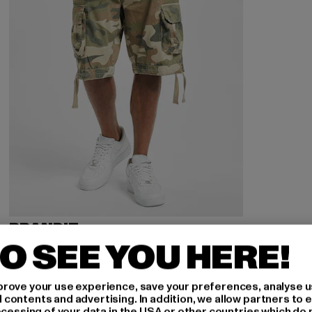
BRANDIT
Urban Legend
O SEE YOU HERE!
Derzeitiger Preis: 39,99 EUR
39,99 EUR
rove your use experience, save your preferences, analyse u
ontents and advertising. In addition, we allow partners to e
ocessing of your data in the USA or other countries which do 