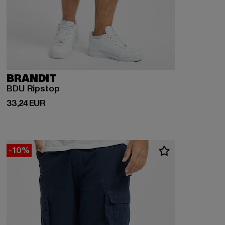
BRANDIT
BDU Ripstop
Derzeitiger Preis: 33,24 EUR
33,24 EUR
-10%