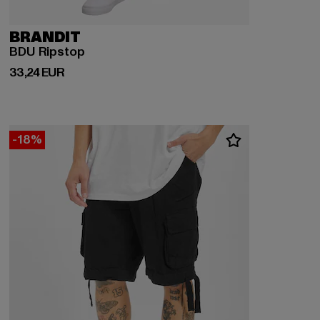
BRANDIT
BDU Ripstop
Derzeitiger Preis: 33,24 EUR
33,24 EUR
-18%