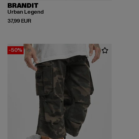
BRANDIT
Urban Legend
Derzeitiger Preis: 37,99 EUR
37,99 EUR
-50%