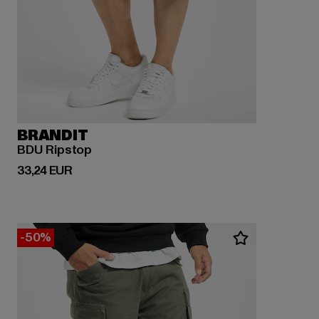
BRANDIT
BDU Ripstop
Derzeitiger Preis: 33,24 EUR
33,24 EUR
-50%