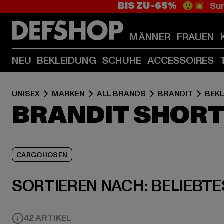
BIS ZU -65%
😲💥 Sum
MÄNNER
FRAUEN
NEU
BEKLEIDUNG
SCHUHE
ACCESSOIRES
UNISEX
MARKEN
ALL BRANDS
BRANDIT
BEK
BRANDIT SHOR
CARGOHOSEN
SORTIEREN NACH:
BELIEBTE
42 ARTIKEL