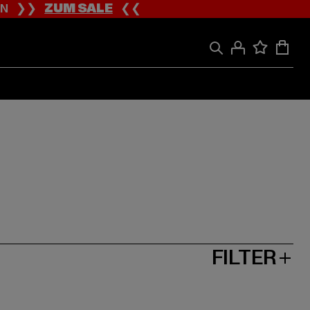
ION ❯❯
ZUM SALE
❮❮
FILTER