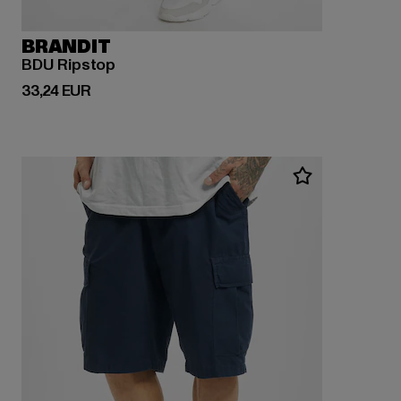
BRANDIT
BDU Ripstop
Derzeitiger Preis: 33,24 EUR
33,24 EUR