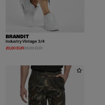
BRANDIT
Industry Vintage 3/4
Derzeitiger Preis: 20,00 EUR
Aktionspreis: 39,99 EUR
20,00 EUR
39,99 EUR