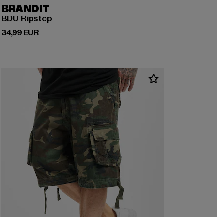
BRANDIT
BDU Ripstop
Derzeitiger Preis: 34,99 EUR
34,99 EUR