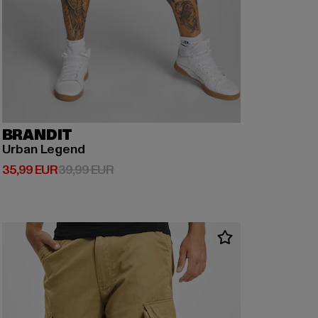
BRANDIT
Urban Legend
Derzeitiger Preis: 35,99 EUR
Aktionspreis: 39,99 EUR
35,99 EUR
39,99 EUR