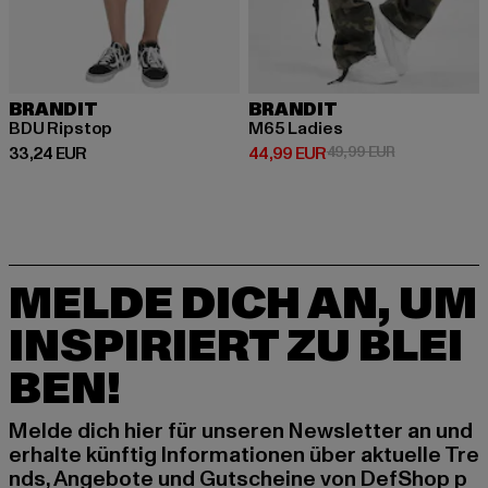
BRANDIT
BRANDIT
BDU Ripstop
M65 Ladies
Derzeitiger Preis: 33,24 EUR
Derzeitiger Preis: 44,99 EUR
Aktionspreis:
33,24 EUR
44,99 EUR
49,99 EUR
MELDE DICH AN, UM
INSPIRIERT ZU BLEI
BEN!
Melde dich hier für unseren Newsletter an und
erhalte künftig Informationen über aktuelle Tre
nds, Angebote und Gutscheine von DefShop p