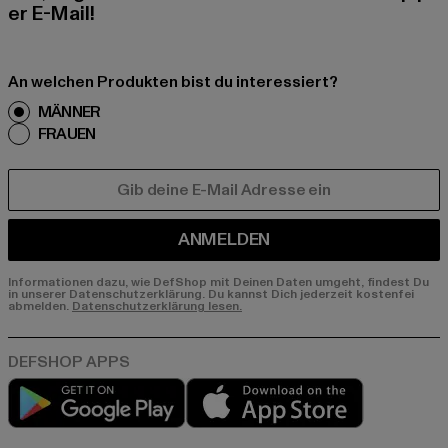
er E-Mail!
An welchen Produkten bist du interessiert?
MÄNNER
FRAUEN
E-MAIL
ANMELDEN
Informationen dazu, wie DefShop mit Deinen Daten umgeht, findest Du
in unserer Datenschutzerklärung. Du kannst Dich jederzeit kostenfei
abmelden.
Datenschutzerklärung lesen.
Play market
App store