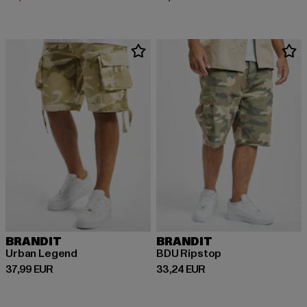
BRANDIT
BRANDIT
Urban Legend
BDU Ripstop
Derzeitiger Preis: 37,99 EUR
Derzeitiger Preis: 33,24 EUR
37,99 EUR
33,24 EUR