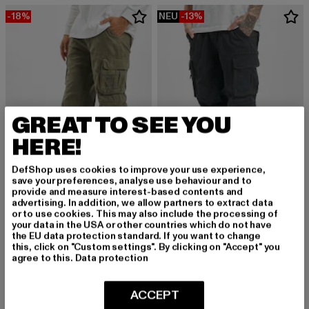
-18%
NEU
-13%
GREAT TO SEE YOU
HERE!
DefShop uses cookies to improve your use experience,
save your preferences, analyse use behaviour and to
provide and measure interest-based contents and
advertising. In addition, we allow partners to extract data
BRANDIT
BRANDIT
or to use cookies. This may also include the processing of
Pure
Pure Vintage
your data in the USA or other countries which do not have
Derzeitiger Preis: 49,19 EUR
Aktionspreis: 59,99 EUR
Derzeitiger Preis: 52,19 EUR
Aktionspreis: 
49,19 EUR
59,99 EUR
52,19 EUR
59,99 EUR
the EU data protection standard. If you want to change
this, click on "Custom settings". By clicking on "Accept" you
agree to this.
Data protection
NEU
ACCEPT