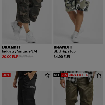
BRANDIT
BRANDIT
Industry Vintage 3/4
BDU Ripstop
Derzeitiger Preis: 20,00 EUR
Aktionspreis: 39,99 EUR
Derzeitiger Preis: 34,99 EUR
20,00 EUR
39,99 EUR
34,99 EUR
-10%
NEU
-5%
-34% EXTRA