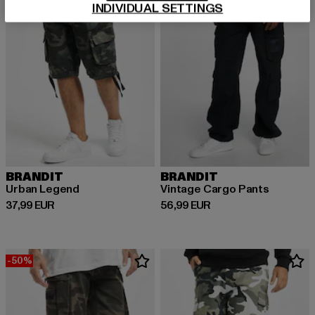
INDIVIDUAL SETTINGS
BRANDIT
BRANDIT
Urban Legend
Vintage Cargo Pants
Derzeitiger Preis: 37,99 EUR
Derzeitiger Preis: 56,99 EUR
37,99 EUR
56,99 EUR
-50%