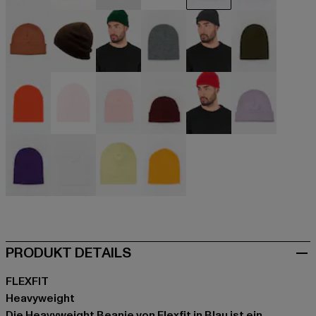
beige
beige
schwarz
blau
blau
blau
braun
braun
grün
grau
grau
olive
orange
orange
pink
rot
rot
violet
violet
weiß
gelb
gelb
PRODUKT DETAILS
FLEXFIT
Heavyweight
Die Heavyweight Beanie von Flexfit in Blau ist ein