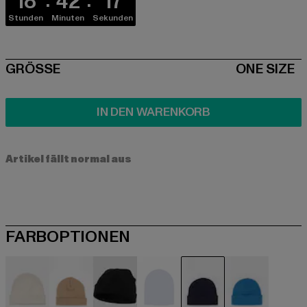
18
42
16
Stunden
Minuten
Sekunden
SIZE
GRÖSSE
ONE SIZE
IN DEN WARENKORB
Artikel fällt normal aus
FARBOPTIONEN