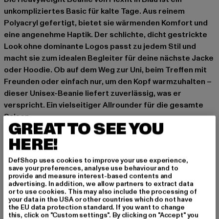
unkompliziertes Basic für kalte Tage. Aus reinem
Polyacryl gefertigt, bietet sie wärmenden Komfort und
eine angenehme Haptik. Der schlichte, dicht gestrickte
Look ohne dominante Logos passt zu jedem Stil und
macht sie zum idealen Begleiter für deine nächste Jacke
oder Hoodie. Ob auf dem Weg zur Uni, beim Treffen mit
Freunden oder einfach nur, um den Kopf warmzuhalten –
dieser Unisex-Beanie liefert zuverlässig, was er
verspricht. Ein vielseitiger Allrounder für die gesamte
Saison.
GREAT TO SEE YOU
Anlass: Alltag
HERE!
Muster: Unifarben
Stoff: Feinstrick
DefShop uses cookies to improve your use experience,
Marke: Flexfit
save your preferences, analyse use behaviour and to
provide and measure interest-based contents and
Kat.: Beanies
advertising. In addition, we allow partners to extract data
Farbe: blau
or to use cookies. This may also include the processing of
your data in the USA or other countries which do not have
Hersteller Farbe: navy
the EU data protection standard. If you want to change
Materialzusammensetzung: 100% Polyacryl
this, click on "Custom settings". By clicking on "Accept" you