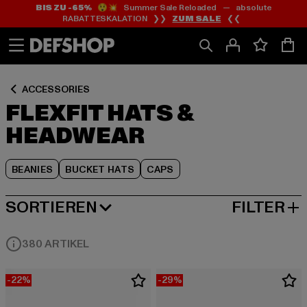
BIS ZU -65%
😲💥 Summer Sale Reloaded — absolute
Zum
Zum
Zum
RABATTESKALATION ❯❯
ZUM SALE
❮❮
Inhalt
Fußzeile
Produktraster
springen
springen
springen
ACCESSORIES
FLEXFIT HATS &
HEADWEAR
BEANIES
BUCKET HATS
CAPS
SORTIEREN
FILTER
BELIEBTESTE
380 ARTIKEL
-22%
-29%