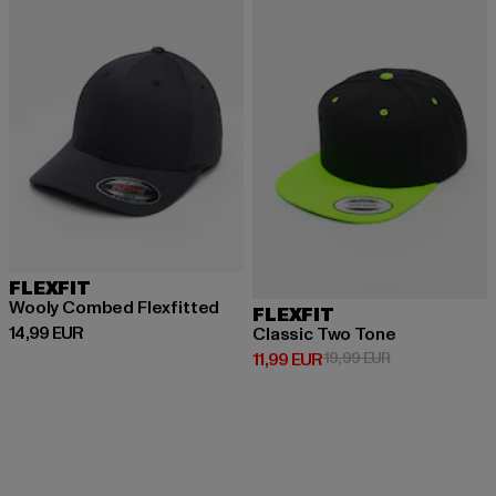
FLEXFIT
Wooly Combed Flexfitted
FLEXFIT
Derzeitiger Preis: 14,99 EUR
14,99 EUR
Classic Two Tone
Derzeitiger Preis: 11,99 EUR
Aktionspreis: 1
11,99 EUR
19,99 EUR