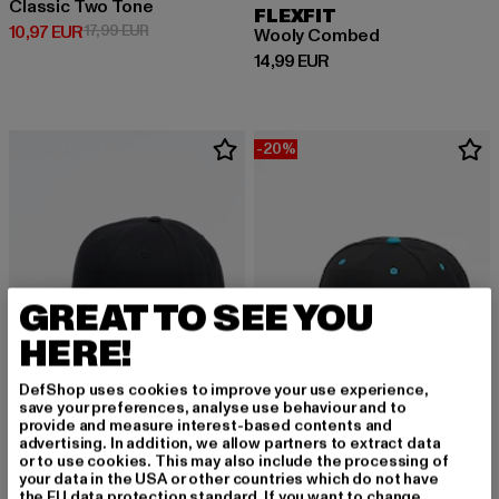
Classic Two Tone
FLEXFIT
Derzeitiger Preis: 10,97 EUR
Aktionspreis: 17,99 EUR
10,97 EUR
17,99 EUR
Wooly Combed
Derzeitiger Preis: 14,99 EUR
14,99 EUR
-20%
GREAT TO SEE YOU
HERE!
DefShop uses cookies to improve your use experience,
save your preferences, analyse use behaviour and to
provide and measure interest-based contents and
advertising. In addition, we allow partners to extract data
FLEXFIT
FLEXFIT
or to use cookies. This may also include the processing of
Curved Classic
Classic Two Tone
your data in the USA or other countries which do not have
the EU data protection standard. If you want to change