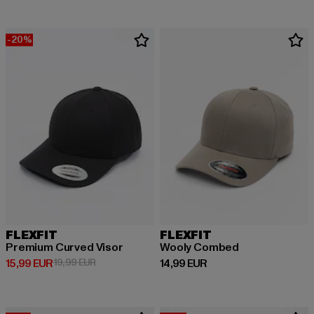
-20%
FLEXFIT
FLEXFIT
Premium Curved Visor
Wooly Combed
Derzeitiger Preis: 15,99 EUR
Aktionspreis: 19,99 EUR
Derzeitiger Preis: 14,99 EUR
15,99 EUR
19,99 EUR
14,99 EUR