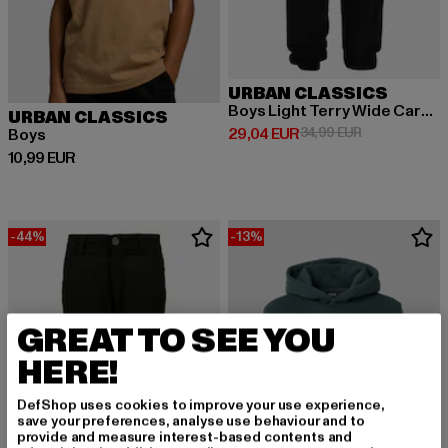
URBAN CLASSICS
Boys Light Terry Wide Cargo
URBAN CLASSICS
Derzeitiger Preis: 29,04 EUR
Aktionspreis:
29,04 EUR
34,99 EUR
Boys
Derzeitiger Preis: 10,99 EUR
10,99 EUR
-44%
-13%
GREAT TO SEE YOU
HERE!
DefShop uses cookies to improve your use experience,
save your preferences, analyse use behaviour and to
provide and measure interest-based contents and