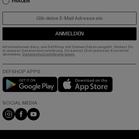
FRAUEN
E-MAIL
ANMELDEN
Informationen dazu, wie DefShop mit Deinen Daten umgeht, findest Du
in unserer Datenschutzerklärung. Du kannst Dich jederzeit kostenfei
abmelden.
Datenschutzerklärung lesen.
Play market
App store
Instagram
Facebook
YouTube