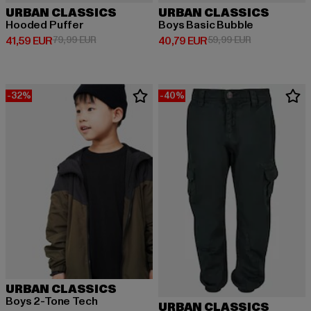
URBAN CLASSICS
URBAN CLASSICS
Hooded Puffer
Boys Basic Bubble
Derzeitiger Preis: 41,59 EUR
Aktionspreis: 79,99 EUR
Derzeitiger Preis: 40,79 EUR
Aktionspreis:
41,59 EUR
79,99 EUR
40,79 EUR
59,99 EUR
-32%
-40%
URBAN CLASSICS
Boys 2-Tone Tech
URBAN CLASSICS