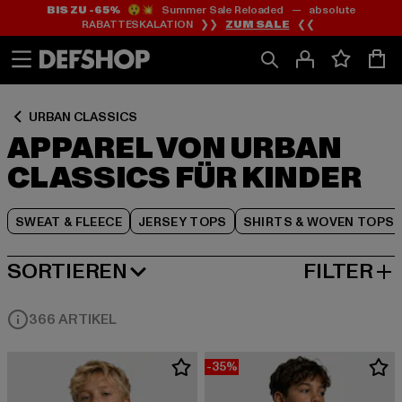
BIS ZU -65%
😲💥 Summer Sale Reloaded — absolute
Zum
Zum
Zum
RABATTESKALATION ❯❯
ZUM SALE
❮❮
Inhalt
Fußzeile
Produktraster
springen
springen
springen
URBAN CLASSICS
APPAREL VON URBAN
CLASSICS FÜR KINDER
SWEAT & FLEECE
JERSEY TOPS
SHIRTS & WOVEN TOPS
SORTIEREN
FILTER
BELIEBTESTE
366 ARTIKEL
-35%