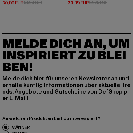
Derzeitiger Preis: 30,09 EUR
Aktionspreis: 34,99 EUR
Derzeitiger Preis: 30,09 EUR
Aktionspreis:
30,09 EUR
34,99 EUR
30,09 EUR
34,99 EUR
MELDE DICH AN, UM
INSPIRIERT ZU BLEI
BEN!
Melde dich hier für unseren Newsletter an und
erhalte künftig Informationen über aktuelle Tre
nds, Angebote und Gutscheine von DefShop p
er E-Mail!
An welchen Produkten bist du interessiert?
MÄNNER