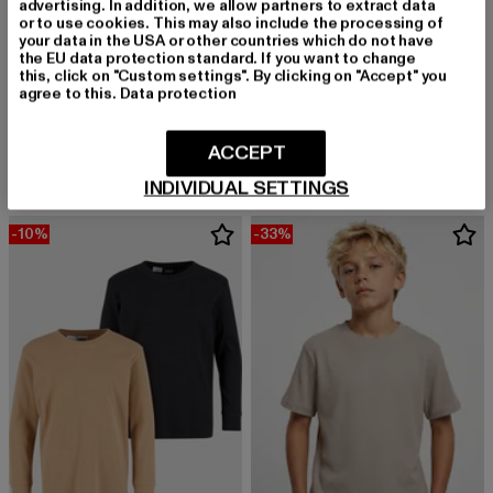
advertising. In addition, we allow partners to extract data
or to use cookies. This may also include the processing of
your data in the USA or other countries which do not have
the EU data protection standard. If you want to change
URBAN CLASSICS
this, click on "Custom settings". By clicking on "Accept" you
Boys
agree to this.
Data protection
URBAN CLASSICS
Derzeitiger Preis: 27,99 EUR
Aktionspreis: 49,99 EUR
27,99 EUR
49,99 EUR
Kids Fluffy
Derzeitiger Preis: 26,09 EUR
Aktionspreis:
26,09 EUR
29,99 EUR
ACCEPT
INDIVIDUAL SETTINGS
-10%
-33%