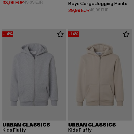
Derzeitiger Preis: 33,99 EUR
Aktionspreis: 49,99 EUR
33,99 EUR
49,99 EUR
Boys Cargo Jogging Pants
Derzeitiger Preis: 29,99 EUR
Aktionspreis:
29,99 EUR
49,99 EUR
-14%
-14%
URBAN CLASSICS
URBAN CLASSICS
Kids Fluffy
Kids Fluffy