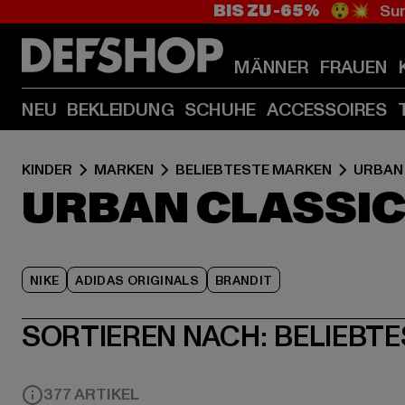
BIS ZU -65%
😲💥 Sum
MÄNNER
FRAUEN
NEU
BEKLEIDUNG
SCHUHE
ACCESSOIRES
KINDER
MARKEN
BELIEBTESTE MARKEN
URBAN
URBAN CLASSIC
NIKE
ADIDAS ORIGINALS
BRANDIT
SORTIEREN NACH:
BELIEBTE
377 ARTIKEL