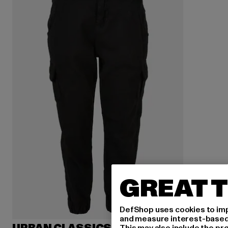
GREAT T
DefShop uses cookies to imp
and measure interest-based c
This may also include the pr