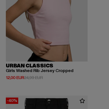
URBAN CLASSICS
Girls Washed Rib Jersey Cropped
Derzeitiger Preis: 12,00 EUR
Aktionspreis: 24,99 EUR
12,00 EUR
24,99 EUR
-40%