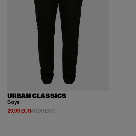
URBAN CLASSICS
Boys
Derzeitiger Preis: 29,99 EUR
Aktionspreis: 49,99 EUR
29,99 EUR
49,99 EUR