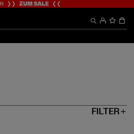
ION ❯❯
ZUM SALE
❮❮
FILTER