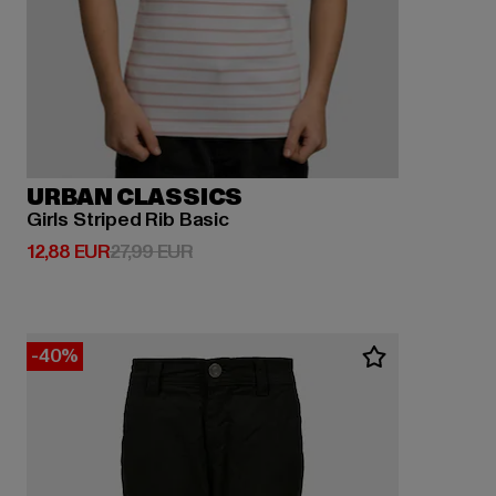
URBAN CLASSICS
Girls Striped Rib Basic
Derzeitiger Preis: 12,88 EUR
Aktionspreis: 27,99 EUR
12,88 EUR
27,99 EUR
-40%