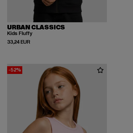
URBAN CLASSICS
Kids Fluffy
Derzeitiger Preis: 33,24 EUR
33,24 EUR
-52%