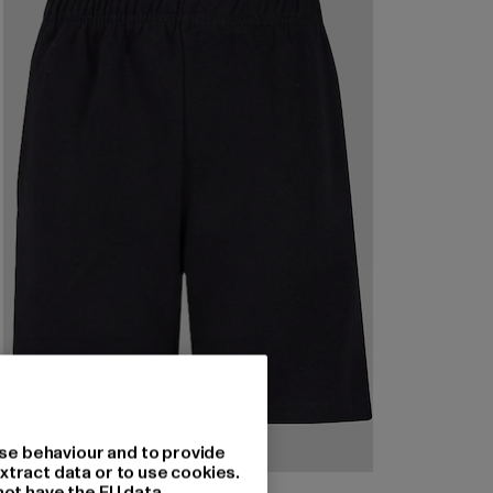
se behaviour and to provide
xtract data or to use cookies.
URBAN CLASSICS
not have the EU data