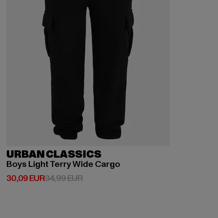
URBAN CLASSICS
Boys Light Terry Wide Cargo
Derzeitiger Preis: 30,09 EUR
Aktionspreis: 34,99 EUR
30,09 EUR
34,99 EUR