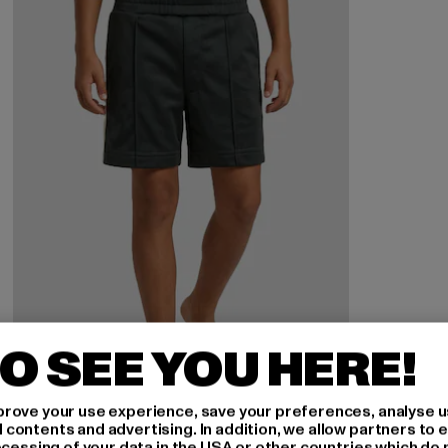
O SEE YOU HERE!
rove your use experience, save your preferences, analyse u
ontents and advertising. In addition, we allow partners to e
ocessing of your data in the USA or other countries which do 