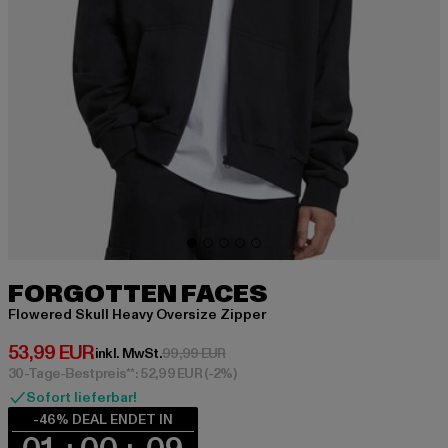
FORGOTTEN FACES
Flowered Skull Heavy Oversize Zipper
Derzeitiger Preis: 53,99 EUR
53,99 EUR
Aktionspreis: 99,99 EUR
inkl. MwSt.
99,99 EUR
30-Tage-Bestpreis**: 52,99 EUR
(-2%)
Sofort lieferbar!
-46% DEAL ENDET IN