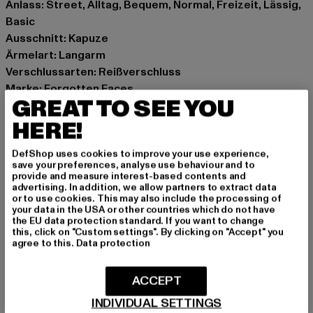
Anlass: Street, Alltag, Bequem, Normal, Freizeit, Lässig,
Basic
Ausschnitt: Kapuze
Ärmelart: Langarm
Verschlussarten: Reißverschluss
Marke: Forgotten Faces
GREAT TO SEE YOU
Kat.: Zip Hoodies
Farbe: schwarz
HERE!
Hersteller Farbe: black
DefShop uses cookies to improve your use experience,
Materialzusammensetzung: 100% Baumwolle
save your preferences, analyse use behaviour and to
Art.Nr: FOF0138-00007
provide and measure interest-based contents and
advertising. In addition, we allow partners to extract data
or to use cookies. This may also include the processing of
Hersteller: TB International GmbH |
info@tbint.de
your data in the USA or other countries which do not have
the EU data protection standard. If you want to change
Dr.-Robert-Murjahn-Straße 7 | 64372 Ober-Ramstadt |
this, click on "Custom settings". By clicking on "Accept" you
DE
agree to this.
Data protection
ACCEPT
GRÖSSE & PASSFORM
INDIVIDUAL SETTINGS