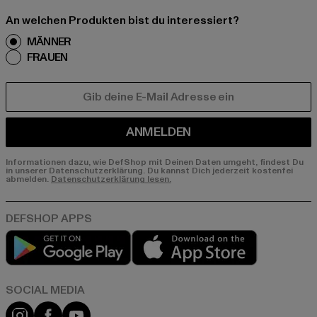
An welchen Produkten bist du interessiert?
MÄNNER
FRAUEN
E-MAIL
ANMELDEN
Informationen dazu, wie DefShop mit Deinen Daten umgeht, findest Du
in unserer Datenschutzerklärung. Du kannst Dich jederzeit kostenfei
abmelden.
Datenschutzerklärung lesen.
Play market
App store
Instagram
Facebook
YouTube