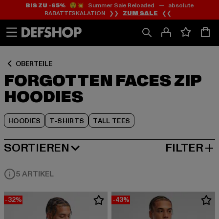
BIS ZU -65%
😲💥 Summer Sale Reloaded — absolute
Zum
Zum
Zum
RABATTESKALATION ❯❯
ZUM SALE
❮❮
Inhalt
Fußzeile
Produktraster
springen
springen
springen
OBERTEILE
FORGOTTEN FACES ZIP
HOODIES
HOODIES
T-SHIRTS
TALL TEES
SORTIEREN
FILTER
BELIEBTESTE
5 ARTIKEL
-32%
-43%