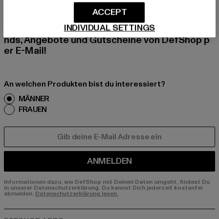
ACCEPT
Melde dich hier für unseren Newsletter an und
INDIVIDUAL SETTINGS
erhalte künftig Informationen über aktuelle Tre
nds, Angebote und Gutscheine von DefShop p
er E-Mail!
An welchen Produkten bist du interessiert?
MÄNNER
FRAUEN
E-MAIL
ANMELDEN
Informationen dazu, wie DefShop mit Deinen Daten umgeht, findest Du
in unserer Datenschutzerklärung. Du kannst Dich jederzeit kostenfei
abmelden.
Datenschutzerklärung lesen.