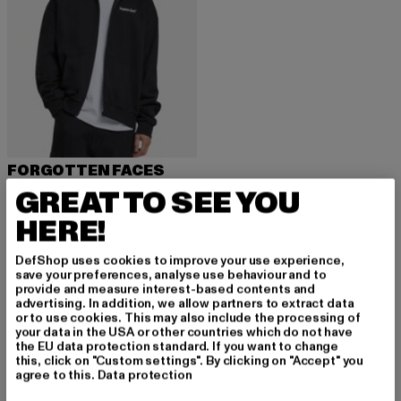
FORGOTTEN FACES
Flowered Skull Heavy Oversize Zipper
GREAT TO SEE YOU
Derzeitiger Preis: 53,99 EUR
Aktionspreis: 99,99 EUR
53,99 EUR
99,99 EUR
HERE!
DefShop uses cookies to improve your use experience,
save your preferences, analyse use behaviour and to
provide and measure interest-based contents and
advertising. In addition, we allow partners to extract data
MELDE DICH AN, UM
or to use cookies. This may also include the processing of
your data in the USA or other countries which do not have
the EU data protection standard. If you want to change
INSPIRIERT ZU BLEI
this, click on "Custom settings". By clicking on "Accept" you
agree to this.
Data protection
BEN!