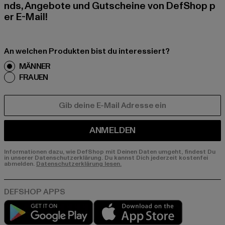
nds, Angebote und Gutscheine von DefShop p
er E-Mail!
An welchen Produkten bist du interessiert?
MÄNNER
FRAUEN
E-MAIL
ANMELDEN
Informationen dazu, wie DefShop mit Deinen Daten umgeht, findest Du
in unserer Datenschutzerklärung. Du kannst Dich jederzeit kostenfei
abmelden.
Datenschutzerklärung lesen.
Play market
App store