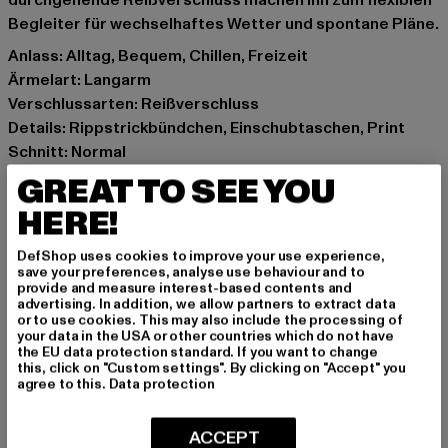
durchgehende Reißverschluss machen ihn zum flexiblen
Begleiter für wechselhaftes Wetter und spontane Pläne.
Anlass: Alltag, Bequem, Chillen, Freizeit
Ärmelart: Langarm
Verschlussarten: Reißverschluss
Details: Rippstrickbündchen, Einschubtaschen, Print
Schnitt: Normal
Marke: Another Cotton Lab
GREAT TO SEE YOU
Kat.: Sweat & Fleece - Hoodies Zipthrough
HERE!
Farbe: blau
Hersteller Farbe: washed navy blue
DefShop uses cookies to improve your use experience,
Materialzusammensetzung: 52% Baumwolle, 48%
save your preferences, analyse use behaviour and to
provide and measure interest-based contents and
Polyester
advertising. In addition, we allow partners to extract data
Art.Nr: PD00010619-22631
or to use cookies. This may also include the processing of
your data in the USA or other countries which do not have
the EU data protection standard. If you want to change
Hersteller: Urban Styles Agency GmbH & Co. KG |
this, click on "Custom settings". By clicking on "Accept" you
agree to this.
Data protection
agentur@urbanstylesagency.com
Schanzenstraße 41 | 51063 Köln | DE
ACCEPT