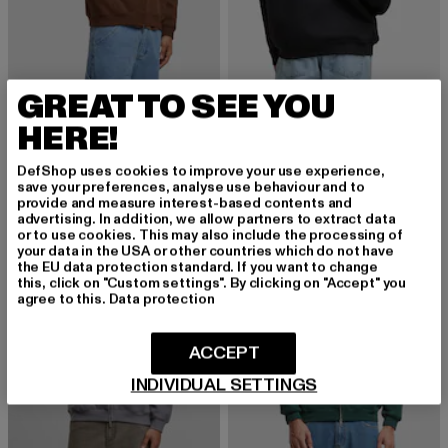
GREAT TO SEE YOU
ANOTHER COTTON LAB
ANOTHER COTTON LAB
Espresso Martini Oversized
Sugar Daddy Oversize
HERE!
Derzeitiger Preis: 59,39 EUR
Aktionspreis: 89,99 EUR
Derzeitiger Preis: 61,19 EUR
Aktionspreis: 
59,39 EUR
89,99 EUR
61,19 EUR
89,99 EUR
DefShop uses cookies to improve your use experience,
save your preferences, analyse use behaviour and to
provide and measure interest-based contents and
-34%
-34%
advertising. In addition, we allow partners to extract data
or to use cookies. This may also include the processing of
your data in the USA or other countries which do not have
the EU data protection standard. If you want to change
this, click on "Custom settings". By clicking on "Accept" you
agree to this.
Data protection
ACCEPT
INDIVIDUAL SETTINGS