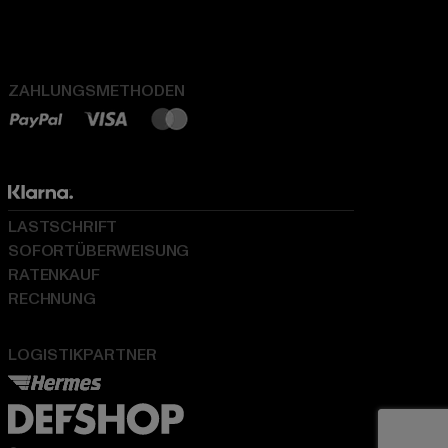
ZAHLUNGSMETHODEN
LASTSCHRIFT
SOFORTÜBERWEISUNG
RATENKAUF
RECHNUNG
LOGISTIKPARTNER