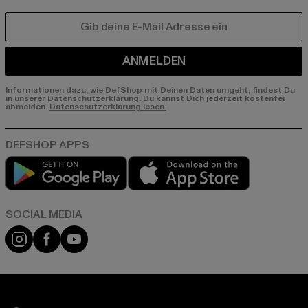
E-MAIL
ANMELDEN
Informationen dazu, wie DefShop mit Deinen Daten umgeht, findest Du
in unserer Datenschutzerklärung. Du kannst Dich jederzeit kostenfei
abmelden.
Datenschutzerklärung lesen.
Play market
App store
Instagram
Facebook
YouTube