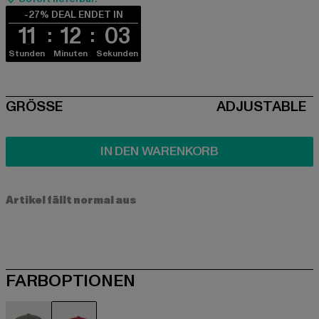
-27% DEAL ENDET IN
11
12
03
Stunden
Minuten
Sekunden
SIZE
GRÖSSE
ADJUSTABLE
IN DEN WARENKORB
Artikel fällt normal aus
FARBOPTIONEN