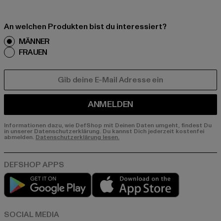
An welchen Produkten bist du interessiert?
MÄNNER
FRAUEN
E-MAIL
ANMELDEN
Informationen dazu, wie DefShop mit Deinen Daten umgeht, findest Du
in unserer Datenschutzerklärung. Du kannst Dich jederzeit kostenfei
abmelden.
Datenschutzerklärung lesen.
Play market
App store