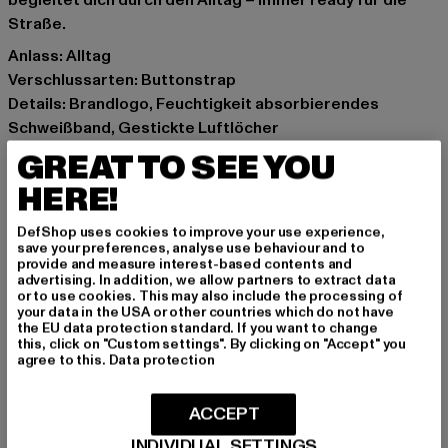
begleitet dich durch den Alltag – immer ready für die
Straße.
Anlass: Alltag
Verschlussarten: Buttonstrap
Details: Brandlogo, Feuchtigkeit absorbierendes
Schweißband, Gestickte Luftlöcher
Marke: Ecko Unltd.
GREAT TO SEE YOU
Kat.: Snapback
HERE!
Farbe: rot
Hersteller Farbe: ski patrol
DefShop uses cookies to improve your use experience,
Materialzusammensetzung: 100% Polyester
save your preferences, analyse use behaviour and to
provide and measure interest-based contents and
Art.Nr: ECKOCA1038-05386
advertising. In addition, we allow partners to extract data
or to use cookies. This may also include the processing of
your data in the USA or other countries which do not have
Hersteller: TB International GmbH |
info@tbint.de
the EU data protection standard. If you want to change
Dr.-Robert-Murjahn-Straße 7 | 64372 Ober-Ramstadt |
this, click on "Custom settings". By clicking on "Accept" you
agree to this.
Data protection
DE
ACCEPT
GRÖSSE & PASSFORM
INDIVIDUAL SETTINGS