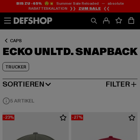
BIS ZU -65%
😲💥 Summer Sale Reloaded — absolute
Zum
Zum
Zum
RABATTESKALATION ❯❯
ZUM SALE
❮❮
Inhalt
Fußzeile
Produktraster
springen
springen
springen
CAPS
ECKO UNLTD. SNAPBACK
TRUCKER
SORTIEREN
FILTER
NEUESTE
5 ARTIKEL
-23%
-27%