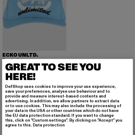
ECKO UNLTD.
Revival
GREAT TO SEE YOU
Derzeitiger Preis: 28,49 EUR
28,49 EUR
HERE!
DefShop uses cookies to improve your use experience,
save your preferences, analyse use behaviour and to
provide and measure interest-based contents and
advertising. In addition, we allow partners to extract data
MELDE DICH AN, UM
or to use cookies. This may also include the processing of
your data in the USA or other countries which do not have
INSPIRIERT ZU BLEI
the EU data protection standard. If you want to change
this, click on "Custom settings". By clicking on "Accept" you
agree to this.
Data protection
BEN!