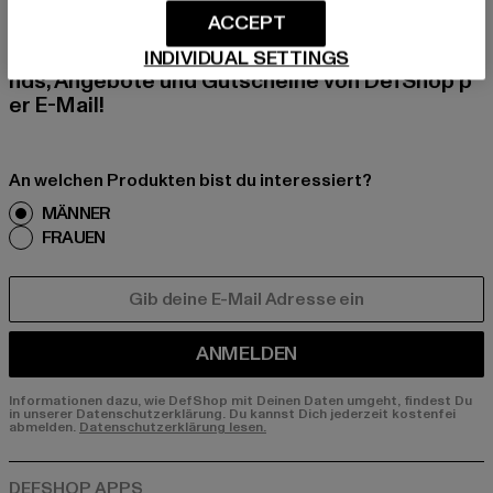
ACCEPT
Melde dich hier für unseren Newsletter an und
erhalte künftig Informationen über aktuelle Tre
INDIVIDUAL SETTINGS
nds, Angebote und Gutscheine von DefShop p
er E-Mail!
An welchen Produkten bist du interessiert?
MÄNNER
FRAUEN
E-MAIL
ANMELDEN
Informationen dazu, wie DefShop mit Deinen Daten umgeht, findest Du
in unserer Datenschutzerklärung. Du kannst Dich jederzeit kostenfei
abmelden.
Datenschutzerklärung lesen.