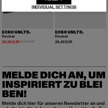
INDIVIDUAL SETTINGS
ECKO UNLTD.
ECKO UNLTD.
Revival
Revival
Derzeitiger Preis: 26,99 EUR
Aktionspreis: 29,99 EUR
Derzeitiger Preis: 28,49 EUR
26,99 EUR
29,99 EUR
28,49 EUR
MELDE DICH AN, UM
INSPIRIERT ZU BLEI
BEN!
Melde dich hier für unseren Newsletter an und