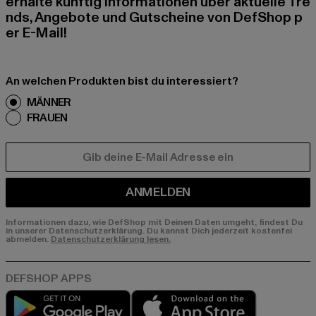
erhalte künftig Informationen über aktuelle Tre
nds, Angebote und Gutscheine von DefShop p
er E-Mail!
An welchen Produkten bist du interessiert?
MÄNNER
FRAUEN
E-MAIL
ANMELDEN
Informationen dazu, wie DefShop mit Deinen Daten umgeht, findest Du
in unserer Datenschutzerklärung. Du kannst Dich jederzeit kostenfei
abmelden.
Datenschutzerklärung lesen.
Play market
App store