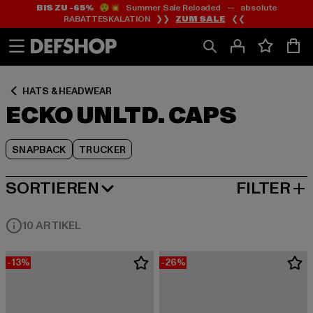
BIS ZU -65%
😲💥 Summer Sale Reloaded — absolute
Zum
Zum
Zum
RABATTESKALATION ❯❯
ZUM SALE
❮❮
Inhalt
Fußzeile
Produktraster
springen
springen
springen
HATS & HEADWEAR
ECKO UNLTD. CAPS
SNAPBACK
TRUCKER
SORTIEREN
FILTER
NEUESTE
10 ARTIKEL
-13%
-26%