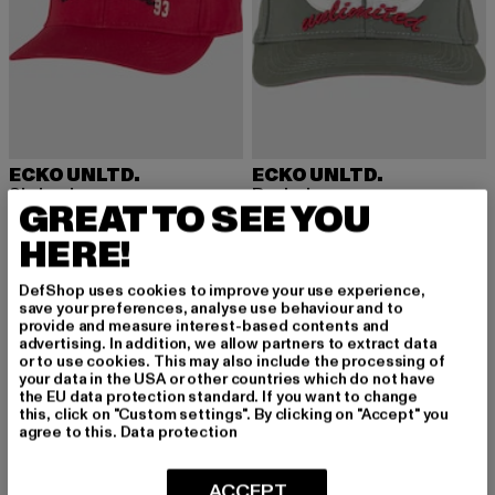
ECKO UNLTD.
ECKO UNLTD.
Skyhook
Revival
GREAT TO SEE YOU
Derzeitiger Preis: 21,89 EUR
Aktionspreis: 29,99 EUR
Derzeitiger Preis: 23,09 EUR
Aktionspreis:
21,89 EUR
29,99 EUR
23,09 EUR
29,99 EUR
HERE!
DefShop uses cookies to improve your use experience,
-10%
save your preferences, analyse use behaviour and to
provide and measure interest-based contents and
advertising. In addition, we allow partners to extract data
or to use cookies. This may also include the processing of
your data in the USA or other countries which do not have
the EU data protection standard. If you want to change
this, click on "Custom settings". By clicking on "Accept" you
agree to this.
Data protection
ACCEPT