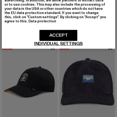
advertising. In addition, we allow partners to extract data
or to use cookies. This may also include the processing of
your data in the USA or other countries which do not have
the EU data protection standard. If you want to change
DJINNS
DJINNS
this, click on "Custom settings". By clicking on "Accept" you
HFT Cap Guy in a Cup
6P SB Colourexplo Rev.
agree to this.
Data protection
Derzeitiger Preis: 29,03 EUR
Aktionspreis: 32,99 EUR
Derzeitiger Preis: 29,03 EUR
Aktionspreis:
29,03 EUR
32,99 EUR
29,03 EUR
32,99 EUR
ACCEPT
INDIVIDUAL SETTINGS
-20%
-13%