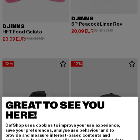
DJINNS
6P Peacock Linen Rev
DJINNS
Derzeitiger Preis: 20,09 EUR
Aktionspreis:
20,09 EUR
29,99 EUR
HFT Food Gelato
Derzeitiger Preis: 23,09 EUR
Aktionspreis: 29,99 EUR
23,09 EUR
29,99 EUR
-12%
-12%
GREAT TO SEE YOU
HERE!
DefShop uses cookies to improve your use experience,
save your preferences, analyse use behaviour and to
provide and measure interest-based contents and