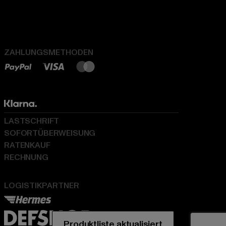
ZAHLUNGSMETHODEN
LASTSCHRIFT
SOFORTÜBERWEISUNG
RATENKAUF
RECHNUNG
LOGISTIKPARTNER