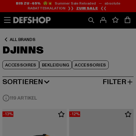
BIS ZU -65%
😲💥 Summer Sale Reloaded — absolute
Zum
Zum
Zum
RABATTESKALATION ❯❯
ZUM SALE
❮❮
Inhalt
Fußzeile
Produktraster
springen
springen
springen
ALL BRANDS
DJINNS
ACCESSOIRES
BEKLEIDUNG
ACCESSORIES
SORTIEREN
FILTER
BELIEBTESTE
119 ARTIKEL
-13%
-12%