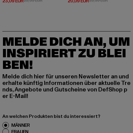
Derzeitiger Preis: 23,09 EUR
Aktionspreis: 29,99 EUR
Derzeitiger Preis: 20,09 EUR
Aktionspreis:
23,09 EUR
29,99 EUR
20,09 EUR
29,99 EUR
MELDE DICH AN, UM
INSPIRIERT ZU BLEI
BEN!
Melde dich hier für unseren Newsletter an und
erhalte künftig Informationen über aktuelle Tre
nds, Angebote und Gutscheine von DefShop p
er E-Mail!
An welchen Produkten bist du interessiert?
MÄNNER
FRAUEN