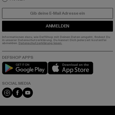
E-MAIL
ANMELDEN
Informationen dazu, wie DefShop mit Deinen Daten umgeht, findest Du
in unserer Datenschutzerklärung. Du kannst Dich jederzeit kostenfei
abmelden.
Datenschutzerklärung lesen.
Play market
App store
Instagram
Facebook
YouTube