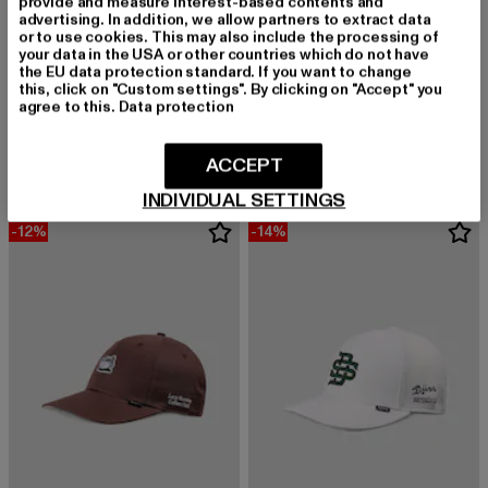
provide and measure interest-based contents and
advertising. In addition, we allow partners to extract data
or to use cookies. This may also include the processing of
your data in the USA or other countries which do not have
the EU data protection standard. If you want to change
this, click on "Custom settings". By clicking on "Accept" you
DJINNS
DJINNS
agree to this.
Data protection
Guy in a Cup
Dad Cap Guy in a Cup
Derzeitiger Preis: 29,03 EUR
Aktionspreis: 32,99 EUR
Derzeitiger Preis: 29,03 EUR
Aktionspreis:
29,03 EUR
32,99 EUR
29,03 EUR
32,99 EUR
ACCEPT
INDIVIDUAL SETTINGS
-12%
-14%