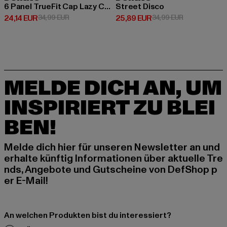
6 Panel TrueFit Cap Lazy Classic
Street Disco
Derzeitiger Preis: 24,14 EUR
Aktionspreis: 34,99 EUR
Derzeitiger Preis: 25,89 EUR
Aktionspreis:
24,14 EUR
34,99 EUR
25,89 EUR
34,99 EUR
MELDE DICH AN, UM
INSPIRIERT ZU BLEI
BEN!
Melde dich hier für unseren Newsletter an und
erhalte künftig Informationen über aktuelle Tre
nds, Angebote und Gutscheine von DefShop p
er E-Mail!
An welchen Produkten bist du interessiert?