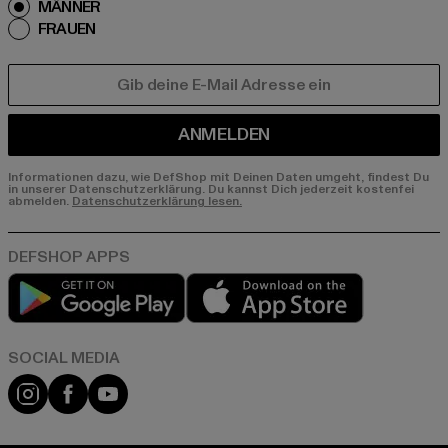
MÄNNER
FRAUEN
E-MAIL
ANMELDEN
Informationen dazu, wie DefShop mit Deinen Daten umgeht, findest Du
in unserer Datenschutzerklärung. Du kannst Dich jederzeit kostenfei
abmelden.
Datenschutzerklärung lesen.
Play market
App store
Instagram
Facebook
YouTube