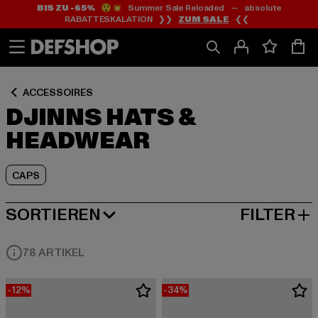
BIS ZU -65%
😲💥 Summer Sale Reloaded — absolute
Zum
Zum
Zum
RABATTESKALATION ❯❯
ZUM SALE
❮❮
Inhalt
Fußzeile
Produktraster
springen
springen
springen
ACCESSOIRES
DJINNS HATS &
HEADWEAR
CAPS
SORTIEREN
FILTER
BELIEBTESTE
78 ARTIKEL
-12%
-34%