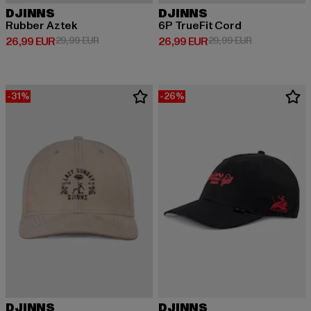
DJINNS
DJINNS
Rubber Aztek
6P TrueFit Cord
Derzeitiger Preis: 26,99 EUR
Aktionspreis: 29,99 EUR
Derzeitiger Preis: 26,99 EUR
Aktionspreis:
26,99 EUR
29,99 EUR
26,99 EUR
29,99 EUR
-31%
-26%
DJINNS
DJINNS