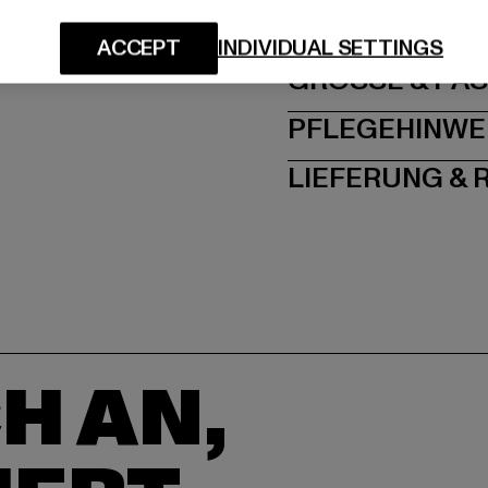
Dr.-Robert-Murjahn-S
ACCEPT
INDIVIDUAL SETTINGS
GRÖSSE 
PFLEGEHINWE
LIEFERUNG &
H AN,