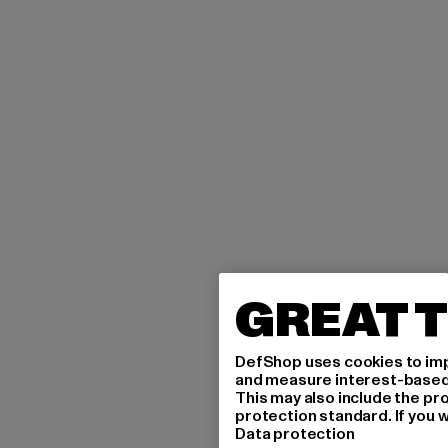
GREAT T
DefShop uses cookies to imp
and measure interest-based c
This may also include the pr
protection standard. If you w
Data protection