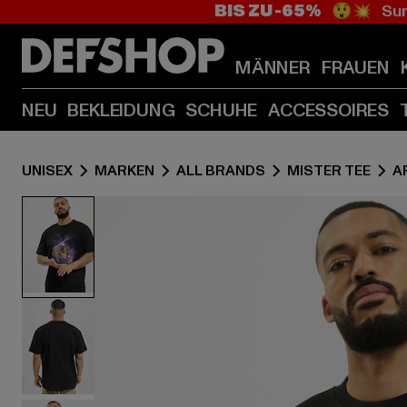
BIS ZU -65%
😲💥 Sum
MÄNNER
FRAUEN
NEU
BEKLEIDUNG
SCHUHE
ACCESSOIRES
UNISEX
MARKEN
ALL BRANDS
MISTER TEE
A