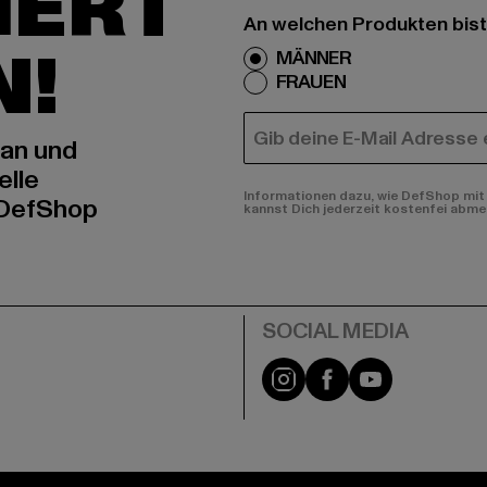
IERT
An welchen Produkten bist
N!
MÄNNER
FRAUEN
E-MAIL
 an und
elle
Informationen dazu, wie DefShop mit 
 DefShop
kannst Dich jederzeit kostenfei abme
e
Instagram
Facebook
YouTube