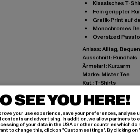
Klassisches T-Shi
Fein gerippter R
Grafik-Print auf 
Monochromes Des
Oversized Passf
Anlass: Alltag, Bequem,
Ausschnitt: Rundhals
Ärmelart: Kurzarm
Marke: Mister Tee
Kat.: T-Shirts
Farbe: schwarz
O SEE YOU HERE!
Hersteller Farbe: blac
Materialzusammense
rove your use experience, save your preferences, analyse u
Art.Nr: MT1805-0000
ontents and advertising. In addition, we allow partners to e
ocessing of your data in the USA or other countries which do 
ant to change this, click on "Custom settings". By clicking on 
Hersteller: TB Intern