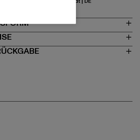
traße 7 | 64372 Ober-Ramstadt | DE
& PASSFORM
ISE
 RÜCKGABE