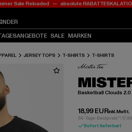
mer Sale Reloaded — absolute RABATTESKALAT
Zum
Zum
Inhalt
Fußzeile
springen
springen
KINDER
(Enter
(Enter
drücken)
drücken)
TAGESANGEBOTE
SALE
MARKEN
PPAREL
JERSEY TOPS
T-SHIRTS
T-SHIRTS
MISTER
Basketball Clouds 2.0
Derzeitiger Preis:
18,99 EUR
inkl. MwSt.
30-Tage-Bestpreis**: 17,9
Sofort lieferbar!