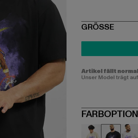
SIZE
GRÖSSE
Artikel fällt norma
Unser Model trägt auf
FARBOPTIO