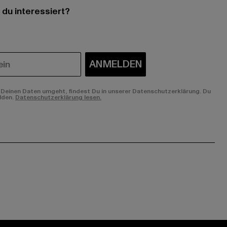
 du interessiert?
ANMELDEN
Deinen Daten umgeht, findest Du in unserer Datenschutzerklärung. Du
lden.
Datenschutzerklärung lesen.