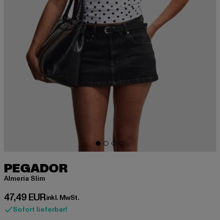
PEGADOR
Almeria Slim
Derzeitiger Preis: 47,49 EUR
47,49 EUR
inkl. MwSt.
Sofort lieferbar!