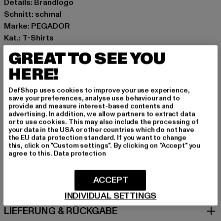
Details: Brandlogo
Schnitt: schmal
Marke: PEGADOR
Kat.: T-Shirts
Farbe: weiß
GREAT TO SEE YOU
Hersteller Farbe: white
HERE!
Materialzusammensetzung: 95% Baumwolle, 5%
Elasthan
DefShop uses cookies to improve your use experience,
Art.Nr: PGDR7236-00220
save your preferences, analyse use behaviour and to
provide and measure interest-based contents and
advertising. In addition, we allow partners to extract data
Hersteller: Pegador GmbH |
support@pegador.com
or to use cookies. This may also include the processing of
your data in the USA or other countries which do not have
Hollefeldstraße 16 | 48282 Emsdetten | DE
the EU data protection standard. If you want to change
this, click on "Custom settings". By clicking on "Accept" you
agree to this.
Data protection
GRÖSSE & PASSFORM
ACCEPT
PFLEGEHINWEISE
INDIVIDUAL SETTINGS
LIEFERUNG & RÜCKGABE