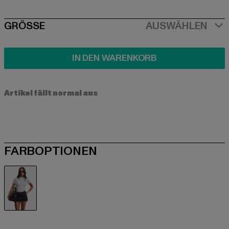
SIZE
GRÖSSE
AUSWÄHLEN
IN DEN WARENKORB
Artikel fällt normal aus
FARBOPTIONEN
weiß