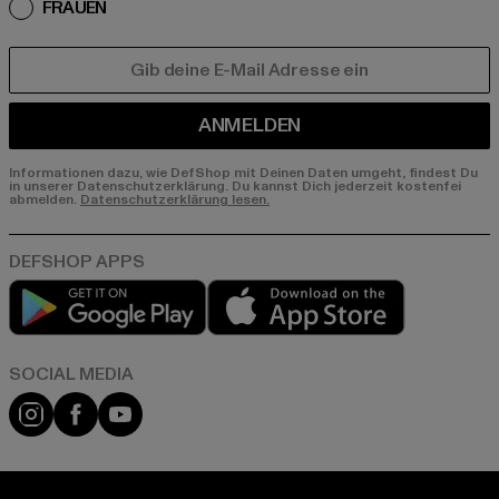
FRAUEN
E-MAIL
ANMELDEN
Informationen dazu, wie DefShop mit Deinen Daten umgeht, findest Du
in unserer Datenschutzerklärung. Du kannst Dich jederzeit kostenfei
abmelden.
Datenschutzerklärung lesen.
Play market
App store
Instagram
Facebook
YouTube